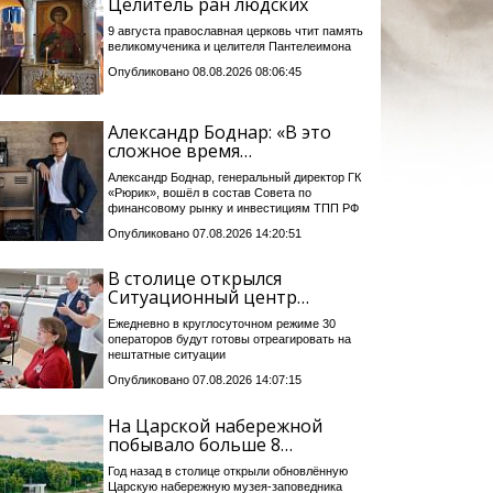
Целитель ран людских
9 августа православная церковь чтит память
великомученика и целителя Пантелеимона
Опубликовано 08.08.2026 08:06:45
Александр Боднар: «В это
сложное время…
Александр Боднар, генеральный директор ГК
«Рюрик», вошёл в состав Совета по
финансовому рынку и инвестициям ТПП РФ
Опубликовано 07.08.2026 14:20:51
В столице открылся
Ситуационный центр…
Ежедневно в круглосуточном режиме 30
операторов будут готовы отреагировать на
нештатные ситуации
Опубликовано 07.08.2026 14:07:15
На Царской набережной
побывало больше 8…
Год назад в столице открыли обновлённую
Царскую набережную музея-заповедника