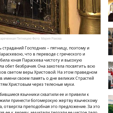
нареченная Пятницею Фото: Мария Ракова
 страданий Господних – пятницу, поэтому и
араскевою, что в переводе с греческого и
юбила юная Параскева чистоту и высокую
а обет безбрачия. Она захотела посвятить всю
ков светом веры Христовой. На этом праведном
в имени своем память о дне великих Страстей
тям Христовым через телесные муки.
бившиеся язычники схватили ее и привели к
ожили принести богомерзкую жертву языческому
а, отвергла преподобная это предложение. За это
в ее к дереву, мучители терзали ее чистое тело