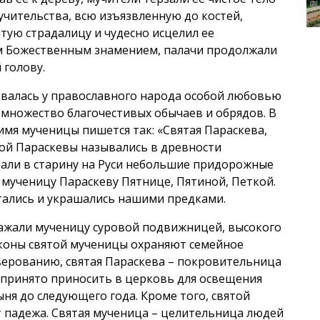
мучительства, всю изъязвленную до костей,
ятую страдалицу и чудесно исцелил ее
им Божественным знамением, палачи продолжали
 голову.
овалась у православного народа особой любовью
 множество благочестивых обычаев и обрядов. В
 имя мученицы пишется так: «Святая Параскева,
той Параскевы назывались в древности
али в старину на Руси небольшие придорожные
 мученицу Параскеву Пятнице, Пятиной, Петкой.
тались и украшались нашими предками.
ажали мученицу суровой подвижницей, высокого
 Иконы святой мученицы охраняют семейное
 верованию, святая Параскева – покровительница
и принято приносить в церковь для освещения
ыня до следующего года. Кроме того, святой
т падежа. Святая мученица – целительница людей