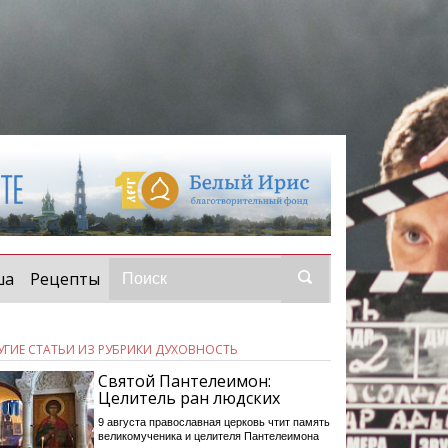
ша
Рецепты
УГИЕ СТАТЬИ ИЗ РУБРИКИ ДУХОВНОСТЬ
Святой Пантелеимон:
Целитель ран людских
9 августа православная церковь чтит память
великомученика и целителя Пантелеимона