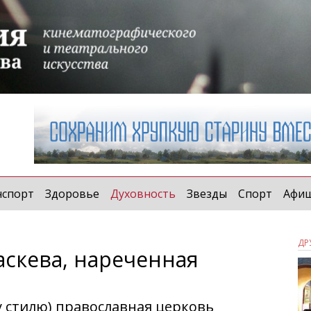
(current)
нспорт
Здоровье
Духовность
Звезды
Спорт
Афи
ДР
аскева, нареченная
у стилю) православная церковь