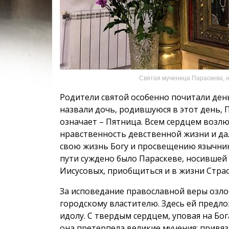
Святая мученица Параскева, 
Родители святой особенно почитали день
назвали дочь, родившуюся в этот день, П
означает – Пятница. Всем сердцем возл
нравственность девственной жизни и дал
свою жизнь Богу и просвещению язычни
пути суждено было Параскеве, носившей 
Иисусовых, приобщиться и в жизни Страс
За исповедание православной веры озло
городскому властителю. Здесь ей предл
идолу. С твердым сердцем, уповая на Бог
она претерпела великие мучения: привяза