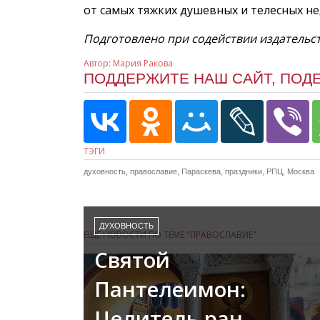
от самых тяжких душевных и телесных не
Подготовлено при содействии издательс
Автор:
Мария Ракова
ПОДДЕРЖИТЕ НАШ САЙТ, ПОД
ТЭГИ
духовность
,
православие
,
Параскева
,
праздники
,
РПЦ
,
Москва
ДУХОВНОСТЬ
ЕЩЕ НОВОСТИ ПО ТЕМЕ "ПРАВОСЛАВИЕ"
Святой
Пантелеимон:
Целитель ран