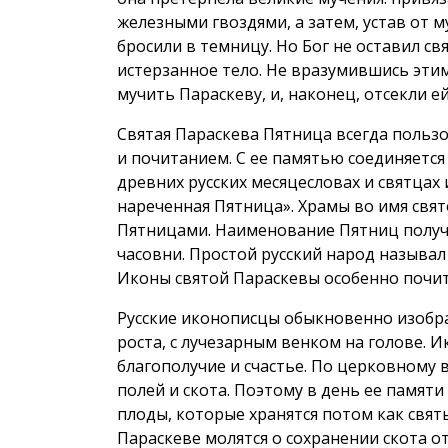
железными гвоздями, а затем, устав от 
бросили в темницу. Но Бог не оставил св
истерзанное тело. Не вразумившись эт
мучить Параскеву, и, наконец, отсекли ей
Святая Параскева Пятница всегда польз
и почитанием. С ее памятью соединяется
древних русских месяцесловах и святцах
нареченная Пятница». Храмы во имя свя
Пятницами. Наименование Пятниц получ
часовни. Простой русский народ называл
Иконы святой Параскевы особенно почи
Русские иконописцы обыкновенно изобр
роста, с лучезарным венком на голове.
благополучие и счастье. По церковному
полей и скота. Поэтому в день ее памят
плоды, которые хранятся потом как свят
Параскеве молятся о сохранении скота о