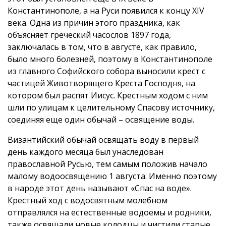
Константинополе, а на Руси появился к концу XIV
века. Одна из причин этого праздника, как
объясняет греческий часослов 1897 года,
заключалась в том, что в августе, как правило,
было много болезней, поэтому в Константинополе
из главного Софийского собора выносили крест с
частицей Животворящего Креста Господня, на
котором был распят Иисус. Крестным ходом с ним
шли по улицам к целительному Спасову источнику,
соединяя еще один обычай – освящение воды.
Византийский обычай освящать воду в первый
день каждого месяца был унаследован
православной Русью, тем самым положив начало
малому водоосвящению 1 августа. Именно поэтому
в народе этот день называют «Спас на воде».
Крестный ход с водосвятным молебном
отправлялся на естественные водоемы и родники,
также освящали новые колодцы и чистили старые.