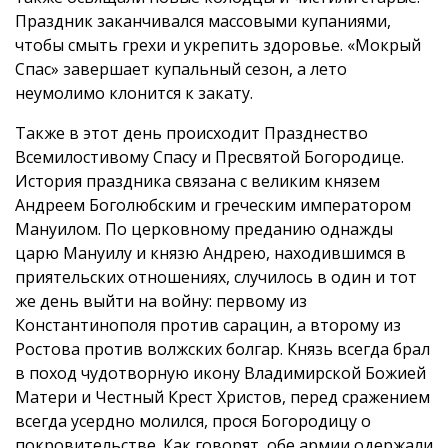
Праздник заканчивался массовыми купаниями,
чтобы смыть грехи и укрепить здоровье. «Мокрый
Спас» завершает купальный сезон, а лето
неумолимо клонится к закату.
Также в этот день происходит Празднество
Всемилостивому Спасу и Пресвятой Богородице.
История праздника связана с великим князем
Андреем Боголюбским и греческим императором
Мануилом. По церковному преданию однажды
царю Мануилу и князю Андрею, находившимся в
приятельских отношениях, случилось в один и тот
же день выйти на войну: первому из
Константинополя против сарацин, а второму из
Ростова против волжских болгар. Князь всегда брал
в поход чудотворную икону Владимирской Божией
Матери и Честный Крест Христов, перед сражением
всегда усердно молился, прося Богородицу о
покровительстве. Как говорят, обе армии одержали