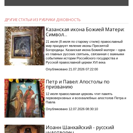
ДРУГИЕ СТАТЬИ ИЗ РУБРИКИ ДУХОВНОСТЬ
Казанская икона Божией Матери:
Символ…
21 июля (8 июля по старому стилю) православный
мир празднует явление иконы Пресвятой
Богородицы. Казанская икона Божией матери – одна
из главных русских святынь, связанная с важными
событиями истории Российского государства и
Русской православной церкви XVI века
Опубликовано 21.07.2026 07:22:00
Петр и Павел: Апостолы по
призванию
12 июля православная церковь чтит память
первоверховных и всехвалебных апостолов Петра и
Павла
Опубликовано 12.07.2026 08:30:10
Иоанн Шанхайский - русский
чудотворец…