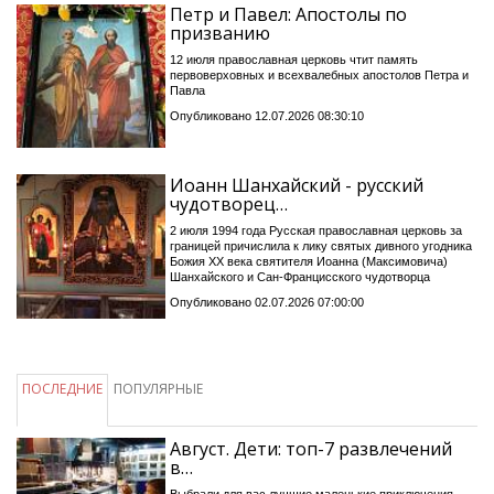
Петр и Павел: Апостолы по
призванию
12 июля православная церковь чтит память
первоверховных и всехвалебных апостолов Петра и
Павла
Опубликовано 12.07.2026 08:30:10
Иоанн Шанхайский - русский
чудотворец…
2 июля 1994 года Русская православная церковь за
границей причислила к лику святых дивного угодника
Божия XX века святителя Иоанна (Максимовича)
Шанхайского и Сан-Францисского чудотворца
Опубликовано 02.07.2026 07:00:00
ПОСЛЕДНИЕ
ПОПУЛЯРНЫЕ
Август. Дети: топ-7 развлечений
в…
Выбрали для вас лучшие маленькие приключения