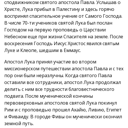
сподвижником святого апостола Павла. Услышав о
Христе, Лука прибыл в Палестину и здесь горячо
воспринял спасительное учение от Самого Господа.
В числе 70-ти учеников святой Лука был послан
Господом на первую проповедь о Царствии
Небесном еще при жизни Спасителя на земле. После
воскресения Господь Иисус Христос явился святым
Луке и Клеопе, шедшим в Еммаус.
Апостол Лука принял участие во втором
миссионерском путешествии апостола Павла и с тех
пор они были неразлучны. Когда святого Павла
оставили все сотрудники, апостол Лука продолжал
делить с ним все трудности благовестнического
подвига. После мученической кончины
первоверховных апостолов святой Лука покинул
Рим и с проповедью прошел Ахайю, Ливию, Египет
и Фиваиду. В городе Фивы он мученически окончил
земной путь.