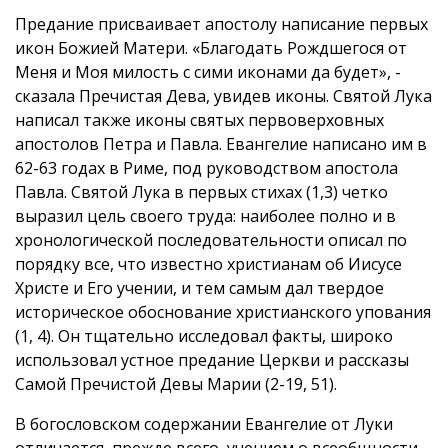
Предание присваивает апостолу написание первых
икон Божией Матери. «Благодать Рождшегося от
Меня и Моя милость с сими иконами да будет», -
сказала Пречистая Дева, увидев иконы. Святой Лука
написал также иконы святых первоверховных
апостолов Петра и Павла. Евангелие написано им в
62-63 годах в Риме, под руководством апостола
Павла. Святой Лука в первых стихах (1,3) четко
выразил цель своего труда: наиболее полно и в
хронологической последовательности описал по
порядку все, что известно христианам об Иисусе
Христе и Его учении, и тем самым дал твердое
историческое обоснование христианского упования
(1, 4). Он тщательно исследовал факты, широко
использовал устное предание Церкви и рассказы
Самой Пречистой Девы Марии (2-19, 51).
В богословском содержании Евангелие от Луки
отличается, прежде всего, учением о всеобщности