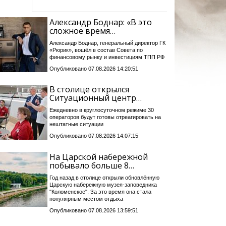
Александр Боднар: «В это
сложное время…
Александр Боднар, генеральный директор ГК
«Рюрик», вошёл в состав Совета по
финансовому рынку и инвестициям ТПП РФ
Опубликовано 07.08.2026 14:20:51
В столице открылся
Ситуационный центр…
Ежедневно в круглосуточном режиме 30
операторов будут готовы отреагировать на
нештатные ситуации
Опубликовано 07.08.2026 14:07:15
На Царской набережной
побывало больше 8…
Год назад в столице открыли обновлённую
Царскую набережную музея-заповедника
"Коломенское". За это время она стала
популярным местом отдыха
Опубликовано 07.08.2026 13:59:51