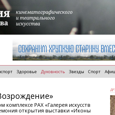
(current)
нспорт
Здоровье
Духовность
Звезды
Спорт
Афи
ДР
Возрождение»
м комплексе РАХ «Галерея искусств
ремония открытия выставки «Иконы