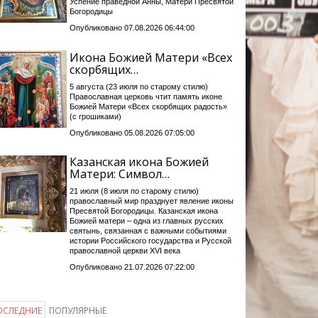
Успение праведной Анны, Матери Пресвятой
Богородицы
Опубликовано 07.08.2026 06:44:00
Икона Божией Матери «Всех
скорбящих…
5 августа (23 июля по старому стилю)
Православная церковь чтит память иконе
Божией Матери «Всех скорбящих радость»
(с грошиками)
Опубликовано 05.08.2026 07:05:00
Казанская икона Божией
Матери: Символ…
21 июля (8 июля по старому стилю)
православный мир празднует явление иконы
Пресвятой Богородицы. Казанская икона
Божией матери – одна из главных русских
святынь, связанная с важными событиями
истории Российского государства и Русской
православной церкви XVI века
Опубликовано 21.07.2026 07:22:00
ОСЛЕДНИЕ
ПОПУЛЯРНЫЕ