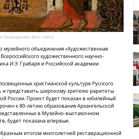
. Возрождение» Фото: mkrf.ru
о музейного объединения «Художественная
, Всероссийского художественного научно-
ка И.Э. Грабаря и Российской академии
посвященных христианской культуре Русского
ть и представить широкому зрителю раритеты
й России. Проект будет показан в юбилейный
урочен к 80-летию образования Архангельской
представленных в Музейно-выставочном
в, будет показана впервые.
еобразным итогом многолетней реставрационной