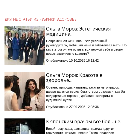
ДРУГИЕ СТАТЬИ ИЗ РУБРИКИ ЗДОРОВЬЕ
Ольга Мороз: Эстетическая
медицина…
Современная женщина – это успешный
руководитель, любящая жена и заботливая мать. Но
как в этом ритме оставаться верной себе и своим
представлениям о красоте?
Опубликовано 10.10.2025 16:12:42
Ольга Мороз: Красота в
здоровье…
Осенью природа, напитавшаяся за лето красок,
щедро делится своим богатством с людьми, как бы
поддерживая горожан, добавляя колорита в
будничной суете
Опубликовано 27.09.2025 12:03:36
К японским врачам все больше…
Виной тому жара, заставшая граждан других
государств, находящихся в Токио, врасплох