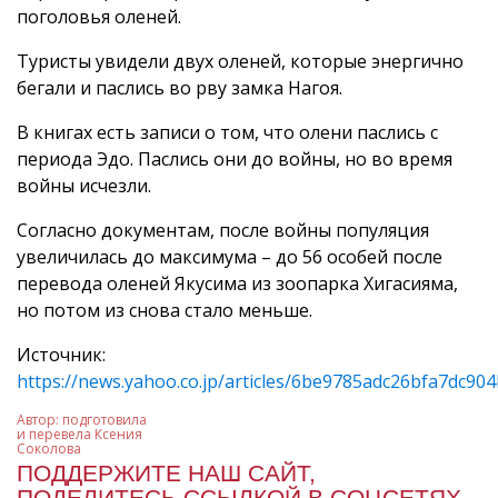
поголовья оленей.
Туристы увидели двух оленей, которые энергично
бегали и паслись во рву замка Нагоя.
В книгах есть записи о том, что олени паслись с
периода Эдо. Паслись они до войны, но во время
войны исчезли.
Согласно документам, после войны популяция
увеличилась до максимума – до 56 особей после
перевода оленей Якусима из зоопарка Хигасияма,
но потом из снова стало меньше.
Источник:
https://news.yahoo.co.jp/articles/6be9785adc26bfa7dc9
Автор:
подготовила
и перевела Ксения
Соколова
ПОДДЕРЖИТЕ НАШ САЙТ,
ПОДЕЛИТЕСЬ ССЫЛКОЙ В СОЦСЕТЯХ