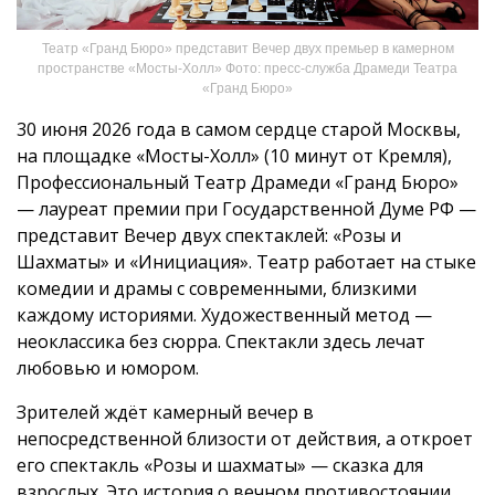
Театр «Гранд Бюро» представит Вечер двух премьер в камерном
пространстве «Мосты-Холл» Фото: пресс-служба Драмеди Театра
«Гранд Бюро»
30 июня 2026 года в самом сердце старой Москвы,
на площадке «Мосты-Холл» (10 минут от Кремля),
Профессиональный Театр Драмеди «Гранд Бюро»
— лауреат премии при Государственной Думе РФ —
представит Вечер двух спектаклей: «Розы и
Шахматы» и «Инициация». Театр работает на стыке
комедии и драмы с современными, близкими
каждому историями. Художественный метод —
неоклассика без сюрра. Спектакли здесь лечат
любовью и юмором.
Зрителей ждёт камерный вечер в
непосредственной близости от действия, а откроет
его спектакль «Розы и шахматы» — сказка для
взрослых. Это история о вечном противостоянии