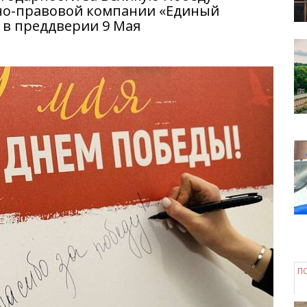
но-правовой компании «Единый
» в преддверии 9 Мая
П