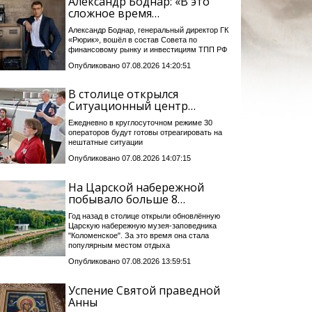
Александр Боднар: «В это
сложное время…
Александр Боднар, генеральный директор ГК
«Рюрик», вошёл в состав Совета по
финансовому рынку и инвестициям ТПП РФ
Опубликовано 07.08.2026 14:20:51
В столице открылся
Ситуационный центр…
Ежедневно в круглосуточном режиме 30
операторов будут готовы отреагировать на
нештатные ситуации
Опубликовано 07.08.2026 14:07:15
На Царской набережной
побывало больше 8…
Год назад в столице открыли обновлённую
Царскую набережную музея-заповедника
"Коломенское". За это время она стала
популярным местом отдыха
Опубликовано 07.08.2026 13:59:51
Успение Святой праведной
Анны