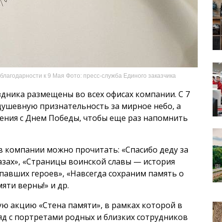
благодарности к 9 Мая Фото: пресс-служба Единого заказчика
дника размещены во всех офисах компании. С 7
ушевную признательность за мирное небо, а
ения с Днем Победы, чтобы еще раз напомнить
 компании можно прочитать: «Спасибо деду за
лазах», «Страницы воинской славы — история
павших героев», «Навсегда сохраним память о
яти верны!» и др.
ю акцию «Стена памяти», в рамках которой в
д с портретами родных и близких сотрудников