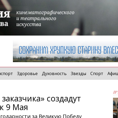
нспорт
Здоровье
Духовность
Звезды
Спорт
Афи
ДР
заказчика» создадут
к 9 Мая
агодарности за Великую Победу