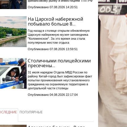
финансовому рынку и инвестициям ТПП РФ
Опубликовано 07.08.2026 14:20:51
На Царской набережной
побывало больше 8…
Год назад в столице открыли обновлённую
Царскую набережную музея-заповедника
"Коломенское". За это время она стала
популярным местом отдыха
Опубликовано 07.08.2026 13:59:51
Столичными полицейскими
пресечены…
31 июля нарядом Отдела МВД России по
району Китай-город был зафиксирован факт
попытки проникновения неустановленного
гражданина на охраняемую территорию в
центральной части столицы
Опубликовано 04.08.2026 22:17:04
ОСЛЕДНИЕ
ПОПУЛЯРНЫЕ