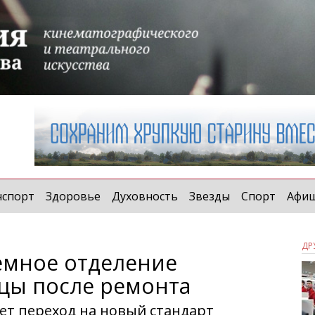
нспорт
Здоровье
Духовность
Звезды
Спорт
Афи
ДР
ёмное отделение
цы после ремонта
ет переход на новый стандарт