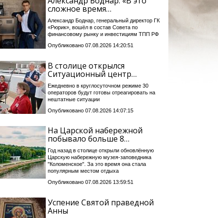
Александр Боднар: «В это
сложное время…
Александр Боднар, генеральный директор ГК
«Рюрик», вошёл в состав Совета по
финансовому рынку и инвестициям ТПП РФ
Опубликовано 07.08.2026 14:20:51
В столице открылся
Ситуационный центр…
Ежедневно в круглосуточном режиме 30
операторов будут готовы отреагировать на
нештатные ситуации
Опубликовано 07.08.2026 14:07:15
На Царской набережной
побывало больше 8…
Год назад в столице открыли обновлённую
Царскую набережную музея-заповедника
"Коломенское". За это время она стала
популярным местом отдыха
Опубликовано 07.08.2026 13:59:51
Успение Святой праведной
Анны