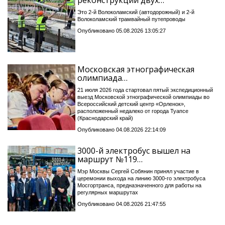
реконструкции двух…
Это 2-й Волоколамский (автодорожный) и 2-й
Волоколамский трамвайный путепроводы
Опубликовано 05.08.2026 13:05:27
Московская этнографическая
олимпиада…
21 июля 2026 года стартовал пятый экспедиционный
выезд Московской этнографической олимпиады во
Всероссийский детский центр «Орленок»,
расположенный недалеко от города Туапсе
(Краснодарский край)
Опубликовано 04.08.2026 22:14:09
3000-й электробус вышел на
маршрут №119…
Мэр Москвы Сергей Собянин принял участие в
церемонии выхода на линию 3000-го электробуса
Мосгортранса, предназначенного для работы на
регулярных маршрутах
Опубликовано 04.08.2026 21:47:55