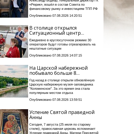
Александр Боднар, генеральный директор ГК
«Рюрик», вошёл в состав Совета по
финансовому рынку и инвестициям ТПП РФ
Опубликовано 07.08.2026 14:20:51
В столице открылся
Ситуационный центр…
Ежедневно в круглосуточном режиме 30
операторов будут готовы отреагировать на
нештатные ситуации
Опубликовано 07.08.2026 14:07:15
На Царской набережной
побывало больше 8…
Год назад в столице открыли обновлённую
Царскую набережную музея-заповедника
"Коломенское". За это время она стала
популярным местом отдыха
Опубликовано 07.08.2026 13:59:51
Успение Святой праведной
Анны
Сегодня, 7 августа (25 июля по старому
стилю), православная церковь вспоминает
Успение праведной Анны, Матери Пресвятой