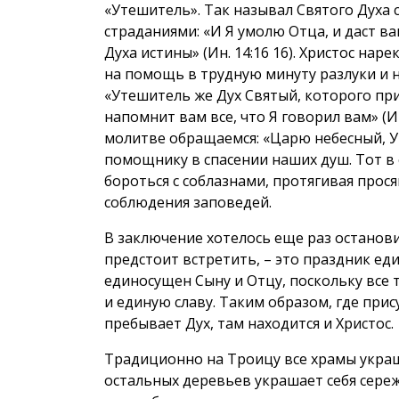
«Утешитель». Так называл Святого Духа 
страданиями: «И Я умолю Отца, и даст ва
Духа истины» (Ин. 14:16­ 16). Христос н
на помощь в трудную минуту разлуки и н
«Утешитель же Дух Святый, которого при
напомнит вам все, что Я говорил вам» (Ин.
молитве обращаемся: «Царю небесный, У
помощнику в спасении наших душ. Тот в 
бороться с соблазнами, протягивая прос
соблюдения заповедей.
В заключение хотелось еще раз останови
предстоит встретить, – это праздник е
единосущен Сыну и Отцу, поскольку все
и единую славу. Таким образом, где прису
пребывает Дух, там находится и Христос.
Традиционно на Троицу все храмы украш
остальных деревьев украшает себя сережк