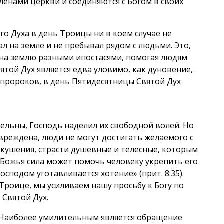
ленами церкви и соединяются с Богом в своих
о Духа в день Троицы ни в коем случае не
ал на земле и не пребывал рядом с людьми. Это,
т на землю разными ипостасями, помогая людям
ятой Дух является едва уловимо, как дуновение,
е пророков, в день Пятидесятницы Святой Дух
ельны, Господь наделил их свободной волей. Но
овреждена, люди не могут достигать желаемого с
скушения, страсти душевные и телесные, которым
Божья сила может помочь человеку укрепить его
осподом уготавливается хотение» (прит. 8:35).
Троице, мы усиливаем нашу просьбу к Богу по
 Святой Дух.
. Наиболее умилительным является обращение