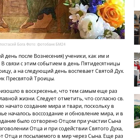
ипостасей Бога Фото: фотобанк БМ24
й день после Вознесения) ученики, как им и
. В связи с этим событием в день Пятидесятницы
ицу, а на следующий день воспевает Святой Дух.
ик Пресвятой Троицы.
оизошло в воскресенье, что тем самым еще раз
авной жизни. Следует отметить, что согласно св.
о начато создание мира и твари, поскольку в
нье началось воссоздание и обновление мира, и в
оздание было сотворено Отцом при участии Сына
аговолении Отца и при содействии Святого Духа,
т Отца и посылаемого в мир через Сына. Еще раз