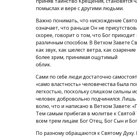
приняв таинство Крещения, становятся ч
помыслах и вере с другими людьми.
Важно понимать, что нисхождение Святог
означает, что раньше Он не присутствов
скорее, говорит о том, что Бог приходи
различным способом. В Ветхом Завете Св
как звук, как шелест ветра, как озарени
более зрим, принимая ощутимый
облик.
Сами по себе люди достаточно самостоят
«само­ властность» человечества была п
легкостью, поскольку слишком сильны и
человек добровольно подчинился. Лишь 
волю, что и написано в Ветхом Завете: «Г
Тем самым прибегая в молитве к Святой 
всем трем лицам: Бог Отец, Бог Сын и Бог
По­ разному обращаются к Святому Духу