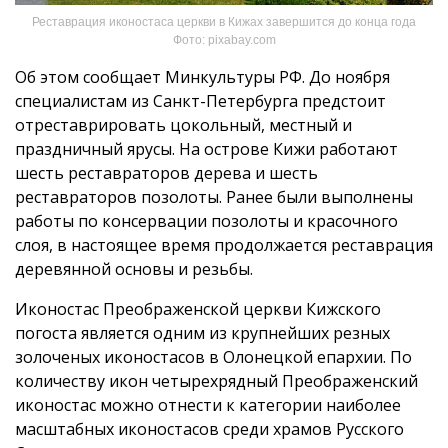
Реставрация иконостаса церкви в Кижах завершится до конца года
Фото: pixabay.com
Об этом сообщает Минкультуры РФ. До ноября
специалистам из Санкт-Петербурга предстоит
отреставрировать цокольный, местный и
праздничный ярусы. На острове Кижи работают
шесть реставраторов дерева и шесть
реставраторов позолоты. Ранее были выполнены
работы по консервации позолоты и красочного
слоя, в настоящее время продолжается реставрация
деревянной основы и резьбы.
Иконостас Преображенской церкви Кижского
погоста является одним из крупнейших резных
золоченых иконостасов в Олонецкой епархии. По
количеству икон четырехрядный Преображенский
иконостас можно отнести к категории наиболее
масштабных иконостасов среди храмов Русского