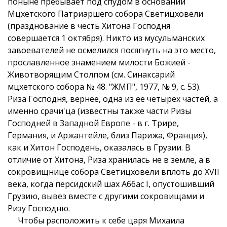
поныне пребывает под спудом в основании
Мцхетского Патриаршего собора Светицховели
(празднование в честь Хитона Господня
совершается 1 октября). Никто из мусульманских
завоевателей не осмелился посягнуть на это место,
прославленное знамением милости Божией -
Животворящим Столпом (см. Синаксарий
мцхетского собора № 48. "ЖМП", 1977, № 9, с. 53).
Риза Господня, вернее, одна из ее четырех частей, а
именно срачи'ца (известны также части Ризы
Господней в Западной Европе - в г. Трире,
Германия, и Аржантейле, близ Парижа, Франция),
как и Хитон Господень, оказалась в Грузии. В
отличие от Хитона, Риза хранилась не в земле, а в
сокровищнице собора Светицховели вплоть до ХVII
века, когда персидский шах Аббас I, опустошивший
Грузию, вывез вместе с другими сокровищами и
Ризу Господню.
Чтобы расположить к себе царя Михаила