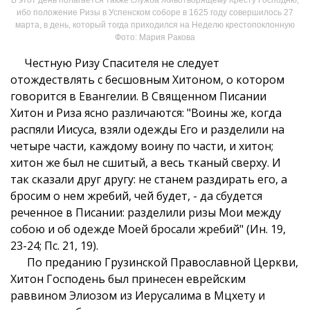
ибо положение Ризы в Успенском соборе в 1625 году совершилось 27
марта, в день, который тогда приходился на Неделю крестопоклонную
Фото: Мария Ракова
Честную Ризу Спасителя не следует
отождествлять с бесшовным Хитоном, о котором
говорится в Евангелии. В Священном Писании
Хитон и Риза ясно различаются: "Воины же, когда
распяли Иисуса, взяли одежды Его и разделили на
четыре части, каждому воину по части, и хитон;
хитон же был не сшитый, а весь тканый сверху. И
так сказали друг другу: не станем раздирать его, а
бросим о нем жребий, чей будет, - да сбудется
реченное в Писании: разделили ризы Мои между
собою и об одежде Моей бросали жребий" (Ин. 19,
23-24; Пс. 21, 19).
По преданию Грузинской Православной Церкви,
Хитон Господень был принесен еврейским
раввином Элиозом из Иерусалима в Мцхету и