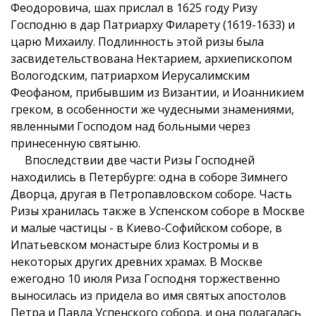
Феодоровича, шах прислал в 1625 году Ризу
Господню в дар Патриарху Филарету (1619-1633) и
царю Михаилу. Подлинность этой ризы была
засвидетельствована Нектарием, архиепископом
Вологодским, патриархом Иерусалимским
Феофаном, прибывшим из Византии, и Иоанникием
греком, в особенности же чудесными знамениями,
явленными Господом над больными через
принесенную святыню.
Впоследствии две части Ризы Господней
находились в Петербурге: одна в соборе Зимнего
Дворца, другая в Петропавловском соборе. Часть
Ризы хранилась также в Успенском соборе в Москве
и малые частицы - в Киево-Софийском соборе, в
Ипатьевском монастыре близ Костромы и в
некоторых других древних храмах. В Москве
ежегодно 10 июля Риза Господня торжественно
выносилась из придела во имя святых апостолов
Петра и Павла Успенского собора, и она полагалась