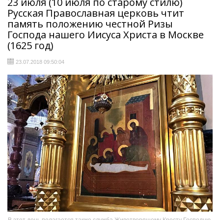
23 июля (10 июля по старому стилю)
Русская Православная церковь чтит
память положению честной Ризы
Господа нашего Иисуса Христа в Москве
(1625 год)
23.07.2018 09:50:04
В этот день полагается также служба Животворящему Кресту Господню,