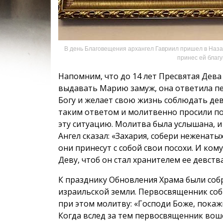
В день Благовещения архангел Гавриил пришел в Наза
принес ей благ
Напомним, что до 14 лет Пресвятая Дева
выдавать Марию замуж, она ответила п
Богу и желает свою жизнь соблюдать де
таким ответом и молитвенно просили п
эту ситуацию. Молитва была услышана, 
Ангел сказал: «Захария, собери неженаты
они принесут с собой свои посохи. И ко
Деву, чтоб он стал хранителем ее девства
К празднику Обновления Храма были соб
израильской земли. Первосвященник собр
при этом молитву: «Господи Боже, покаж
Когда вслед за тем первосвященник воше