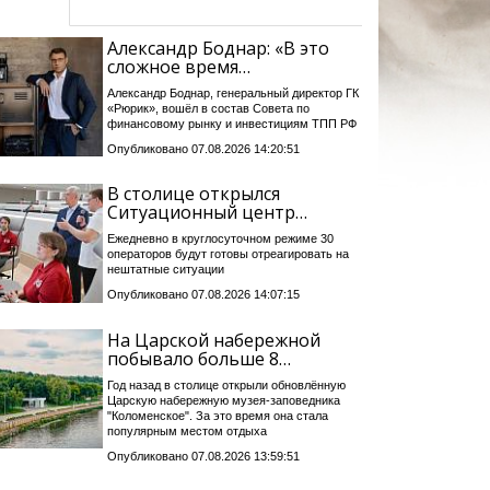
Александр Боднар: «В это
сложное время…
Александр Боднар, генеральный директор ГК
«Рюрик», вошёл в состав Совета по
финансовому рынку и инвестициям ТПП РФ
Опубликовано 07.08.2026 14:20:51
В столице открылся
Ситуационный центр…
Ежедневно в круглосуточном режиме 30
операторов будут готовы отреагировать на
нештатные ситуации
Опубликовано 07.08.2026 14:07:15
На Царской набережной
побывало больше 8…
Год назад в столице открыли обновлённую
Царскую набережную музея-заповедника
"Коломенское". За это время она стала
популярным местом отдыха
Опубликовано 07.08.2026 13:59:51