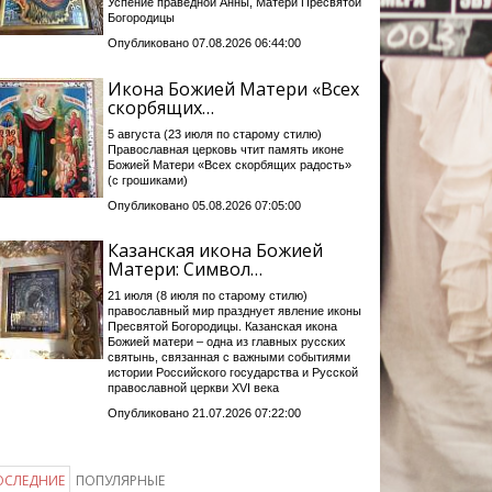
Успение праведной Анны, Матери Пресвятой
Богородицы
Опубликовано 07.08.2026 06:44:00
Икона Божией Матери «Всех
скорбящих…
5 августа (23 июля по старому стилю)
Православная церковь чтит память иконе
Божией Матери «Всех скорбящих радость»
(с грошиками)
Опубликовано 05.08.2026 07:05:00
Казанская икона Божией
Матери: Символ…
21 июля (8 июля по старому стилю)
православный мир празднует явление иконы
Пресвятой Богородицы. Казанская икона
Божией матери – одна из главных русских
святынь, связанная с важными событиями
истории Российского государства и Русской
православной церкви XVI века
Опубликовано 21.07.2026 07:22:00
ОСЛЕДНИЕ
ПОПУЛЯРНЫЕ