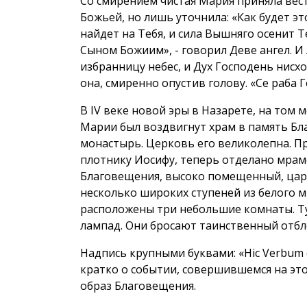
Со смирением чистая Мария приняла вес
Божьей, но лишь уточнила: «Как будет это
найдет на Тебя, и сила Вышняго осенит Т
Сыном Божиим», - говорил Деве ангел. 
избранницу небес, и Дух Господень нисхо
она, смиренно опустив голову. «Се раба Г
В IV веке новой эры в Назарете, на том 
Марии был воздвигнут храм в память Бл
монастырь. Церковь его великолепна. 
плотнику Иосифу, теперь отделано мра
Благовещения, высоко помещенный, цари
несколько широких ступеней из белого м
расположены три небольшие комнаты. Ту
лампад. Они бросают таинственный отбл
Надпись крупными буквами: «Hic Verbum c
кратко о событии, совершившемся на эт
образ Благовещения.