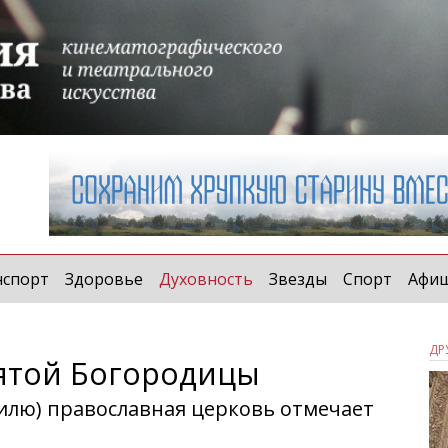
(current)
нспорт
Здоровье
Духовность
Звезды
Спорт
Афи
ДР
ятой Богородицы
стилю) православная церковь отмечает