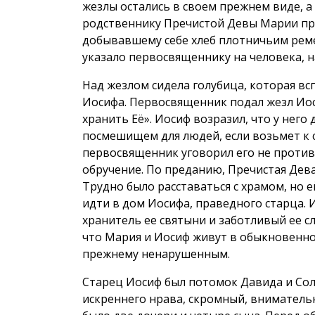
жезлы остались в своем прежнем виде, а
родственнику Пречистой Девы Марии пр
добывавшему себе хлеб плотничьим реме
указало первосвященнику на человека, 
Над жезлом сидела голубица, которая всп
Иосифа. Первосвященник подал жезл Иос
хранить Её». Иосиф возразил, что у него
посмешищем для людей, если возьмет к 
первосвященник уговорил его не против
обручение. По преданию, Пречистая Дев
Трудно было расставаться с храмом, но е
идти в дом Иосифа, праведного старца. И
хранитель ее святыни и заботливый ее с
что Мария и Иосиф живут в обыкновенном
прежнему ненарушенным.
Старец Иосиф был потомок Давида и Сол
искреннего нрава, скромный, внимательн