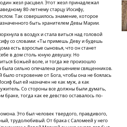
 один жезл расцвел. Этот жезл принадлежал
аведному 80-летнему старцу Иосифу,
слом. Так совершилось знамение, которое
назначенного быть хранителем Девы Марии.
орхнула в воздух и стала виться над головой
ифу со словами: «Ты примешь Деву и будешь
 дома есть взрослые сыновья, что он станет
себе в дом столь юную девушку. Но
иться Божьей воле, и тогда же произошло
а была сильно опечалена решением священников.
й было откровение от Бога, чтобы она не боялась
осиф был ей назначен не как муж, а как
лужитель. Со стороны все должны были думать,
 браке, тогда как ее девство оставалось по-
омона. Это был человек твердого, правдивого,
ый, трудолюбивый. От брака с Саломеей у него