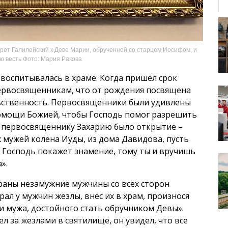
рет Галилейский к Деве Марии, обрученной со старцем Иосифом, и
ую весть Фото: Мария Ракова
 воспитывалась в храме. Когда пришел срок
ервосвященникам, что от рождения посвящена
вственность. Первосвященники были удивлены
омощи Божией, чтобы Господь помог разрешить
и первосвященнику Захарию было открытие –
х мужей колена Иуды, из дома Давидова, пусть
му Господь покажет знамение, тому ты и вручишь
».
раны незамужние мужчины со всех сторон
ал у мужчин жезлы, внес их в храм, произнося
и мужа, достойного стать обручником Девы».
л за жезлами в святилище, он увидел, что все