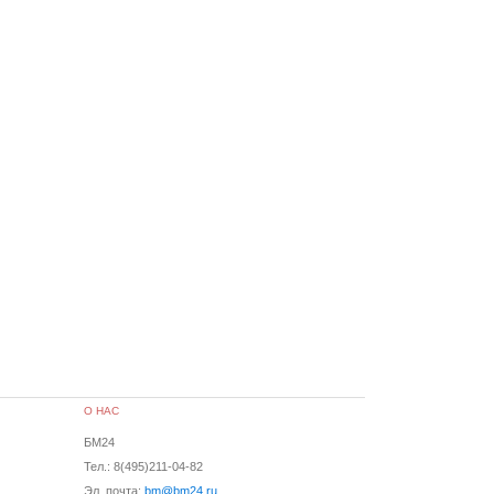
О НАС
БМ24
Тел.: 8(495)211-04-82
Эл. почта:
bm@bm24.ru