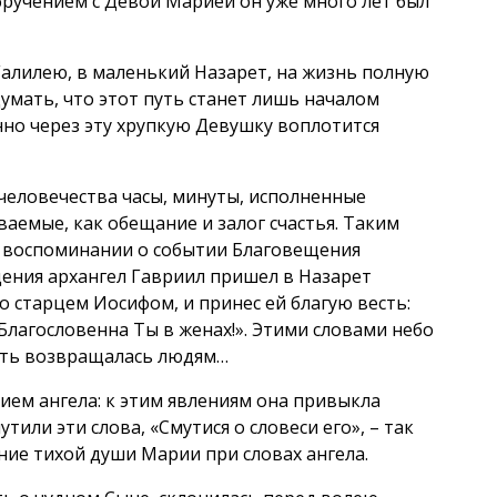
бручением с Девой Марией он уже много лет был
Галилею, в маленький Назарет, на жизнь полную
думать, что этот путь станет лишь началом
енно через эту хрупкую Девушку воплотится
 человечества часы, минуты, исполненные
аемые, как обещание и залог счастья. Таким
и воспоминании о событии Благовещения
ения архангел Гавриил пришел в Назарет
о старцем Иосифом, и принес ей благую весть:
 Благословенна Ты в женах!». Этими словами небо
ость возвращалась людям…
ием ангела: к этим явлениям она привыкла
тили эти слова, «Смутися о словеси его», – так
ние тихой души Марии при словах ангела.