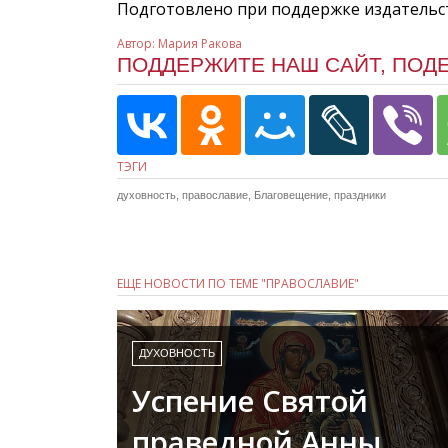
Подготовлено при поддержке издатель
Автор:
Мария Ракова
ПОДДЕРЖИТЕ НАШ САЙТ, ПОД
ТЭГИ
духовность
,
православие
,
Благовещение
,
праздники
ЕЩЕ НОВОСТИ ПО ТЕМЕ "ПРАВОСЛАВИЕ"
ДУХОВНОСТЬ
Успение Святой
праведной Анны