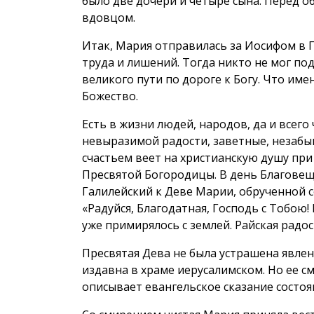
было две дочери и четыре сына. Перед о
вдовцом.
Итак, Мария отправилась за Иосифом в 
труда и лишений. Тогда никто не мог по
великого пути по дороге к Богу. Что им
Божество.
Есть в жизни людей, народов, да и всего
невыразимой радости, заветные, незабыв
счастьем веет на христианскую душу пр
Пресвятой Богородицы. В день Благовещ
Галилейский к Деве Марии, обрученной с
«Радуйся, Благодатная, Господь с Тобою!
уже примирялось с землей. Райская рад
Пресвятая Дева не была устрашена явлен
издавна в храме иерусалимском. Но ее сму
описывает евангельское сказание состоя