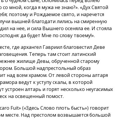
ть о чудном Сыне, склонилась перед волею
 со мной, когда я мужа не знаю?». «Дух Святой
ебя; поэтому и Рождаемое свято, и наречется
И лучи вышней благодати лились на смиренную
дил на нее, и сила Вышнего осеняла ее. И стояла
осподня: да будет Мне по слову твоему!».
месте, где архангел Гавриил благовестил Деве
аговещения. Теперь там стоит латинский
Прежнее жилище Девы, обрученной старому
мором. Большой надпрестольный образ
т над всем храмом. От левой стороны алтаря
рамора ведут к уступу скалы, в которой
т устроен алтарь и горят несколько неугасимых
еск на освещенный помост.
aro Fuit» («Здесь Слово плоть бысть») говорит
ом месте. Над престолом возвышается большой