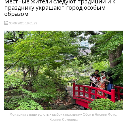
Местные жители следуют традиции и к
празднику украшают город особым
образом
30.06.2025 18:01:29
Фонарики в виде золотых рыбок к празднику Обон в Японии Фото:
Ксения Соколова