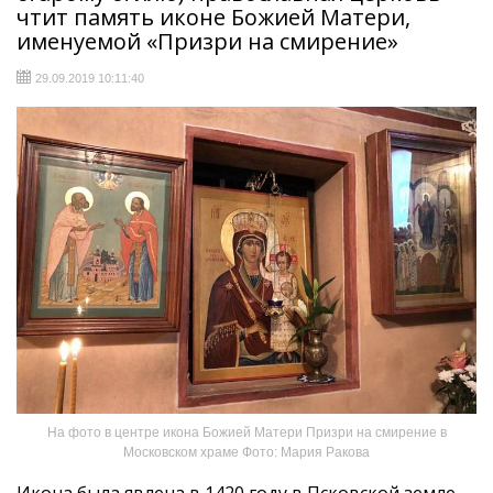
чтит память иконе Божией Матери,
именуемой «Призри на смирение»
29.09.2019 10:11:40
На фото в центре икона Божией Матери Призри на смирение в
Московском храме Фото: Мария Ракова
Икона была явлена в 1420 году в Псковской земле,