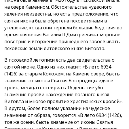
на озере Каменном. Обстоятельства чудесного
явления неизвестны, но есть предположение, что
святая икона была обретена псковитянами в
утешение, когда они терпели большие бедствия во
время княжения Василия II Дмитриевича: моровое
поветрие и вторжение пришедшего завоевывать
псковские земли литовского князя Витовта.
В псковской летописи есть два свидетельства о
святой иконе. Одно из них гласит: «В лето 6934
(1426) за старым Коложем, на Камене озере, бысть
знамение: от иконы Святыя Богородицы идяше
кровь, месяца септевриа в 16 день; сие убо
знамение прояви нахождение поганого князя
Витовта и многое пролитие христианскых кровей».
В другом, более полном указании на чудесное
знамение от образа, говорится: «В лето 6934 (1426),
тоя же осени, бысть знамение от иконы Святыя
Богородицы, на Камене озере, у Василия у двора: