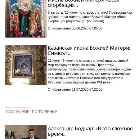
скорбящих…
5 августа (23 июля по старому стилю) Православная
церковь чтит память иконе Божией Матери «Всех
скорбящих радость» (с грошиками)
Опубликовано 05.08.2026 07:05:00
Казанская икона Божией Матери:
Символ…
21 июля (8 июля по старому стилю) православный
мир празднует явление иконы Пресвятой
Богородицы. Казанская икона Божией матери – одна
из главных русских святынь, связанная с важными
событиями истории Российского государства и
Русской православной церкви XVI века
Опубликовано 21.07.2026 07:22:00
ПОСЛЕДНИЕ
ПОПУЛЯРНЫЕ
Александр Боднар: «В это сложное
время…