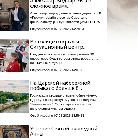
Александр Боднар: «В это
сложное время…
Александр Боднар, генеральный директор ГК
«Рюрик», вошёл в состав Совета по
финансовому рынку и инвестициям ТПП РФ
Опубликовано 07.08.2026 14:20:51
В столице открылся
Ситуационный центр…
Ежедневно в круглосуточном режиме 30
операторов будут готовы отреагировать на
нештатные ситуации
Опубликовано 07.08.2026 14:07:15
На Царской набережной
побывало больше 8…
Год назад в столице открыли обновлённую
Царскую набережную музея-заповедника
"Коломенское". За это время она стала
популярным местом отдыха
Опубликовано 07.08.2026 13:59:51
Успение Святой праведной
Анны