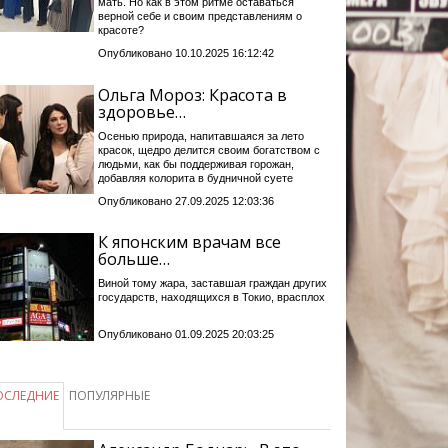
мать. Но как в этом ритме оставаться
верной себе и своим представлениям о
красоте?
Опубликовано 10.10.2025 16:12:42
Ольга Мороз: Красота в
здоровье…
Осенью природа, напитавшаяся за лето
красок, щедро делится своим богатством с
людьми, как бы поддерживая горожан,
добавляя колорита в будничной суете
Опубликовано 27.09.2025 12:03:36
К японским врачам все
больше…
Виной тому жара, заставшая граждан других
государств, находящихся в Токио, врасплох
Опубликовано 01.09.2025 20:03:25
ОСЛЕДНИЕ
ПОПУЛЯРНЫЕ