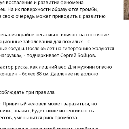
руя воспаление и развитие феномена
ек. На их поверхности образуются тромбы,
 в свою очередь может приводить к развитию
евания крайне негативно влияют на состояние
кционные заболевания для пожилых – с
ые сосуды. После 65 лет на гипертонию жалуются
нагрузка», - подчеркивает Сергей Бойцов.
ктор риска, как лишний вес. Для мужчин опасно
женщин – более 88 см. Давление не должно
соблюдать три правила.
9. Привитый человек может заразиться, но
ниже, значит, будет ниже интенсивность
ссов, уменьшится риск тромбоза.
для сердечно-сосудистой системы особенно