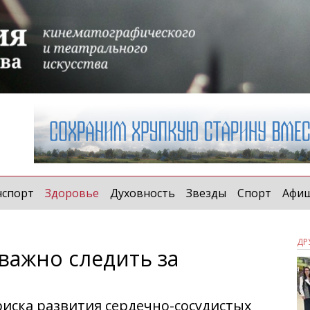
(current)
нспорт
Здоровье
Духовность
Звезды
Спорт
Афи
ДР
важно следить за
иска развития сердечно-сосудистых