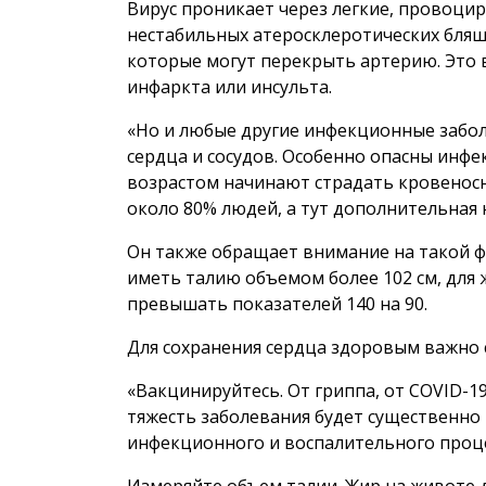
Вирус проникает через легкие, провоци
нестабильных атеросклеротических бляш
которые могут перекрыть артерию. Это
инфаркта или инсульта.
«Но и любые другие инфекционные забол
сердца и сосудов. Особенно опасны инфе
возрастом начинают страдать кровеносн
около 80% людей, а тут дополнительная 
Он также обращает внимание на такой фа
иметь талию объемом более 102 см, для 
превышать показателей 140 на 90.
Для сохранения сердца здоровым важно 
«Вакцинируйтесь. От гриппа, от COVID-1
тяжесть заболевания будет существенно 
инфекционного и воспалительного проце
Измеряйте объем талии. Жир на животе 