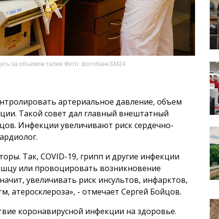
дить за объемом талии Фото: фотобанк БМ24
онтролировать артериальное давление, объем
ации. Такой совет дал главный внештатный
цов. Инфекции увеличивают риск сердечно-
ардиолог.
оры. Так, COVID-19, грипп и другие инфекции
ышцу или провоцировать возникновение
значит, увеличивать риск инсультов, инфарктов,
, атеросклероза», - отмечает Сергей Бойцов.
твие коронавирусной инфекции на здоровье.