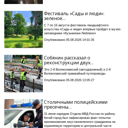
Фестиваль «Сады и люди»:
зеленое…
С 7 по 16 августа фестиваль ландшафтного
искусства «Сады и люди» впервые пройдет в музее-
заповеднике «Кузьминки-Люблино»
Опубликовано 05.08.2026 14:01:35
Собянин рассказал о
реконструкции двух…
Это 2-й Волоколамский (автодорожный) и 2-й
Волоколамский трамвайный путепроводы
Опубликовано 05.08.2026 13:05:27
Столичными полицейскими
пресечены…
31 июля нарядом Отдела МВД России по району
Китай-город был зафиксирован факт попытки
проникновения неустановленного гражданина на
охраняемую территорию в центральной части