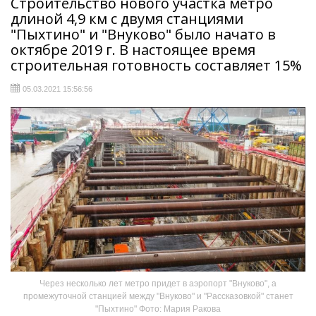
Строительство нового участка метро
длиной 4,9 км с двумя станциями
"Пыхтино" и "Внуково" было начато в
октябре 2019 г. В настоящее время
строительная готовность составляет 15%
05.03.2021 15:56:56
Через несколько лет метро придет в аэропорт "Внуково", а
промежуточной станцией между "Внуково" и "Рассказовкой" станет
"Пыхтино" Фото: Мария Ракова