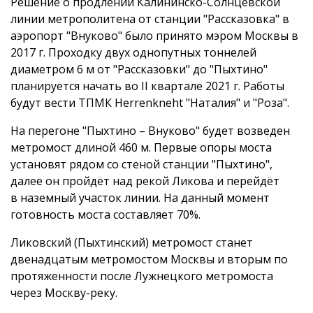
Решение о продлении Калининско-Солнцевской
линии метрополитена от станции "Рассказовка" в
аэропорт "Внуково" было принято мэром Москвы в
2017 г. Проходку двух однопутных тоннелей
диаметром 6 м от "Рассказовки" до "Пыхтино"
планируется начать во II квартале 2021 г. Работы
будут вести ТПМК Herrenkneht "Наталия" и "Роза".
На перегоне "Пыхтино – Внуково" будет возведен
метромост длиной 460 м. Первые опоры моста
установят рядом со стеной станции "Пыхтино",
далее он пройдёт над рекой Ликова и перейдёт
в наземный участок линии. На данный момент
готовность моста составляет 70%.
Ликовский (Пыхтинский) метромост станет
двенадцатым метромостом Москвы и вторым по
протяженности после Лужнецкого метромоста
через Москву-реку.