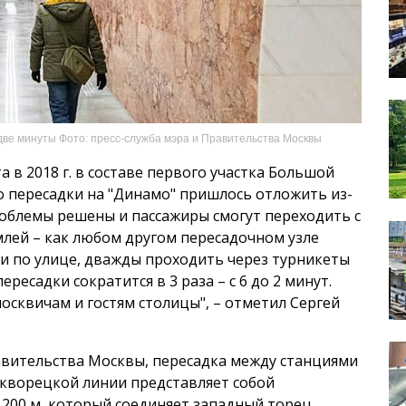
а две минуты Фото: пресс-служба мэра и Правительства Москвы
 в 2018 г. в составе первого участка Большой
о пересадки на "Динамо" пришлось отложить из-
роблемы решены и пассажиры смогут переходить с
млей – как любом другом пересадочном узле
ти по улице, дважды проходить через турникеты
ересадки сократится в 3 раза – с 6 до 2 минут.
осквичам и гостям столицы", – отметил Сергей
равительства Москвы, пересадка между станциями
скворецкой линии представляет собой
200 м, который соединяет западный торец