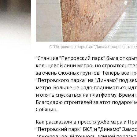
С "Петровского парка" до "Динамо": пересесть з
"Станция "Петровский парк" была открыта
кольцевой лини метро, но строительств
за очень сложных грунтов. Теперь все п
"Петровского парка" на "Динамо" под зе
метро. Больше не надо подниматься, ид
и опять спускаться на платформу. Время п
Благодарю строителей за этот подарок м
Собянин.
Как рассказали в пресс-службе мэра и П
"Петровский парк" БКЛ и "Динамо" Замо
двухуровневый тоннель длиной порядка 