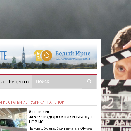
ша
Рецепты
УГИЕ СТАТЬИ ИЗ РУБРИКИ ТРАНСПОРТ
Японские
железнодорожники введут
новые…
На новых билетах будут печатать QR-код