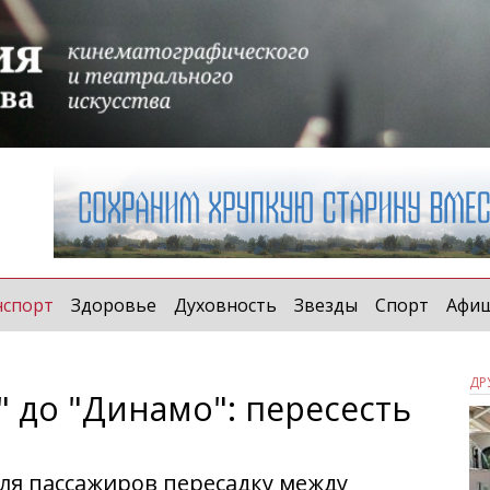
(current)
нспорт
Здоровье
Духовность
Звезды
Спорт
Афи
ДР
" до "Динамо": пересесть
ля пассажиров пересадку между