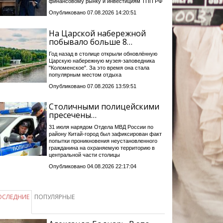
финансовому рынку и инвестициям ТПП РФ
Опубликовано 07.08.2026 14:20:51
На Царской набережной
побывало больше 8…
Год назад в столице открыли обновлённую
Царскую набережную музея-заповедника
"Коломенское". За это время она стала
популярным местом отдыха
Опубликовано 07.08.2026 13:59:51
Столичными полицейскими
пресечены…
31 июля нарядом Отдела МВД России по
району Китай-город был зафиксирован факт
попытки проникновения неустановленного
гражданина на охраняемую территорию в
центральной части столицы
Опубликовано 04.08.2026 22:17:04
ОСЛЕДНИЕ
ПОПУЛЯРНЫЕ