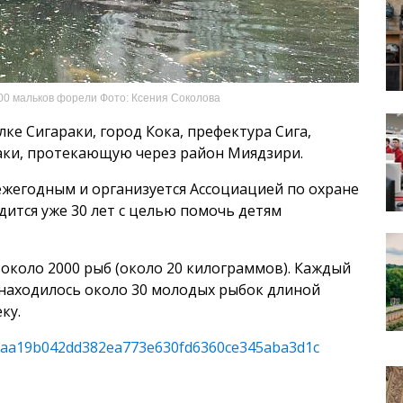
00 мальков форели Фото: Ксения Соколова
ке Сигараки, город Кока, префектура Сига,
аки, протекающую через район Миядзири.
ежегодным и организуется Ассоциацией по охране
тся уже 30 лет с целью помочь детям
около 2000 рыб (около 20 килограммов). Каждый
 находилось около 30 молодых рыбок длиной
ку.
les/aa19b042dd382ea773e630fd6360ce345aba3d1c