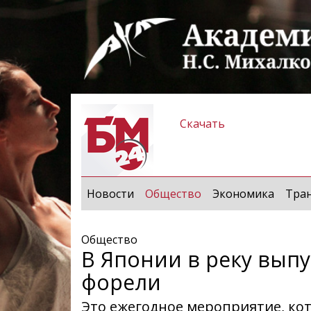
Скачать
(current)
Новости
Общество
Экономика
Тра
Общество
В Японии в реку вып
форели
Это ежегодное мероприятие, кот