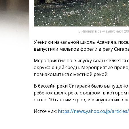
В Японии в реку выпускают 20
Ученики начальной школы Асамия в посел
выпустили мальков форели в реку Сигар
Мероприятие по выпуску воды является 
окружающей среды. Мероприятие проводи
познакомиться с местной рекой.
В бассейн реки Сигараки было выпущено 
ребенок шел к реке с ведром, в котором
около 10 сантиметров, и выпускал их в ре
Источник:
https://news.yahoo.co.jp/artic