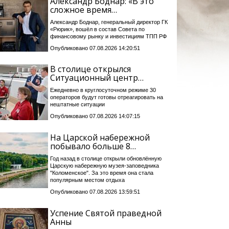
Александр Боднар: «В это
сложное время…
Александр Боднар, генеральный директор ГК
«Рюрик», вошёл в состав Совета по
финансовому рынку и инвестициям ТПП РФ
Опубликовано 07.08.2026 14:20:51
В столице открылся
Ситуационный центр…
Ежедневно в круглосуточном режиме 30
операторов будут готовы отреагировать на
нештатные ситуации
Опубликовано 07.08.2026 14:07:15
На Царской набережной
побывало больше 8…
Год назад в столице открыли обновлённую
Царскую набережную музея-заповедника
"Коломенское". За это время она стала
популярным местом отдыха
Опубликовано 07.08.2026 13:59:51
Успение Святой праведной
Анны