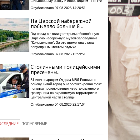
финансовому рынку и инвестициям ТПП РФ
Опубликовано 07.08.2026 14:20:51
На Царской набережной
побывало больше 8…
Год назад в столице открыли обновлённую
Царскую набережную музея-заповедника
"Коломенское". За это время она стала
популярным местом отдыха
Опубликовано 07.08.2026 13:59:51
Столичными полицейскими
пресечены…
31 июля нарядом Отдела МВД России по
району Китай-город был зафиксирован факт
попытки проникновения неустановленного
гражданина на охраняемую территорию в
центральной части столицы
Опубликовано 04.08.2026 22:17:04
ОСЛЕДНИЕ
ПОПУЛЯРНЫЕ