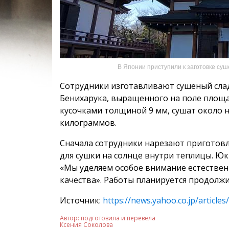
В Японии приступили к заготовке суш
Сотрудники изготавливают сушеный сла
Бенихарука, выращенного на поле площа
кусочками толщиной 9 мм, сушат около н
килограммов.
Сначала сотрудники нарезают приготовл
для сушки на солнце внутри теплицы. Юк
«Мы уделяем особое внимание естественн
качества». Работы планируется продолжи
Источник:
https://news.yahoo.co.jp/artic
Автор:
подготовила и перевела
Ксения Соколова