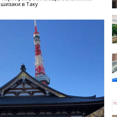
Ишизаки в Таку
П