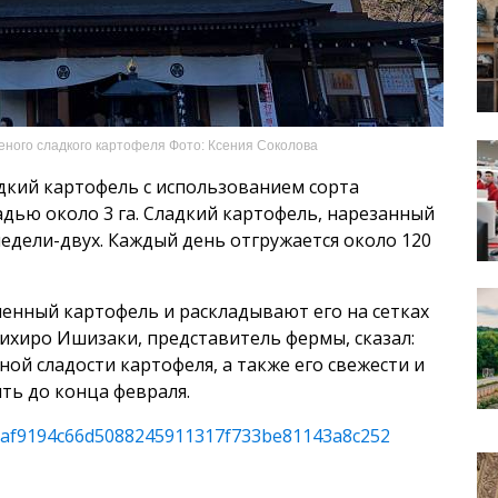
еного сладкого картофеля Фото: Ксения Соколова
дкий картофель с использованием сорта
дью около 3 га. Сладкий картофель, нарезанный
едели-двух. Каждый день отгружается около 120
енный картофель и раскладывают его на сетках
ихиро Ишизаки, представитель фермы, сказал:
ой сладости картофеля, а также его свежести и
ть до конца февраля.
les/af9194c66d5088245911317f733be81143a8c252