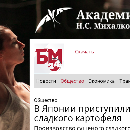
Скачать
(current)
Новости
Общество
Экономика
Тра
Общество
В Японии приступили
сладкого картофеля
Производство сушеного сладког