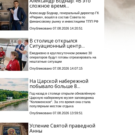
Александр Боднар: «В это
сложное время…
Александр Боднар, генеральный директор ГК
«Рюрик», вошёл в состав Совета по
финансовому рынку и инвестициям ТПП РФ
Опубликовано 07.08.2026 14:20:51
В столице открылся
Ситуационный центр…
Ежедневно в круглосуточном режиме 30
операторов будут готовы отреагировать на
нештатные ситуации
Опубликовано 07.08.2026 14:07:15
На Царской набережной
побывало больше 8…
Год назад в столице открыли обновлённую
Царскую набережную музея-заповедника
"Коломенское". За это время она стала
популярным местом отдыха
Опубликовано 07.08.2026 13:59:51
Успение Святой праведной
Анны