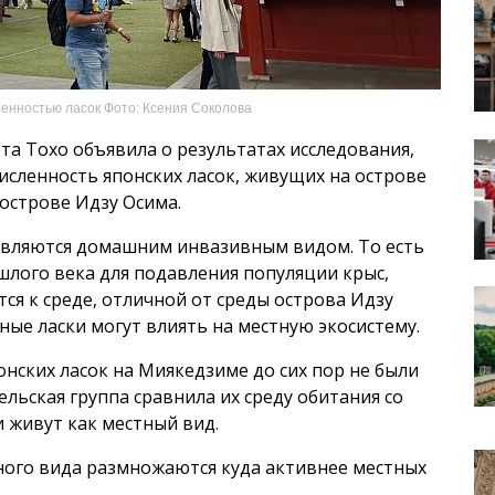
енностью ласок Фото: Ксения Соколова
та Тохо объявила о результатах исследования,
исленность японских ласок, живущих на острове
острове Идзу Осима.
являются домашним инвазивным видом. То есть
шлого века для подавления популяции крыс,
я к среде, отличной от среды острова Идзу
ные ласки могут влиять на местную экосистему.
нских ласок на Миякедзиме до сих пор не были
льская группа сравнила их среду обитания со
и живут как местный вид.
нного вида размножаются куда активнее местных