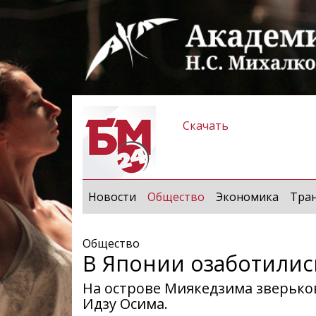
Скачать
(current)
Новости
Общество
Экономика
Тра
Общество
В Японии озаботилис
На острове Миякедзима зверько
Идзу Осима.