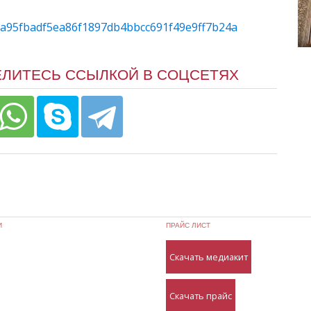
es/a95fbadf5ea86f1897db4bbcc691f49e9ff7b24a
ЕЛИТЕСЬ ССЫЛКОЙ В СОЦСЕТЯХ
И
ПРАЙС ЛИСТ
Скачать медиакит
Скачать прайс