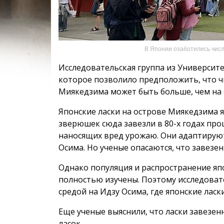
В Японии озаботились числ
Исследовательская группа из Университе
которое позволило предположить, что ч
Миякедзима может быть больше, чем на 
Японские ласки на острове Миякедзима 
зверюшек сюда завезли в 80-х годах про
наносящих вред урожаю. Они адаптируютс
Осима. Но ученые опасаются, что завезен
Однако популяция и распространение япо
полностью изучены. Поэтому исследовате
средой на Идзу Осима, где японские ласк
Еще ученые выяснили, что ласки завезе
ласок.