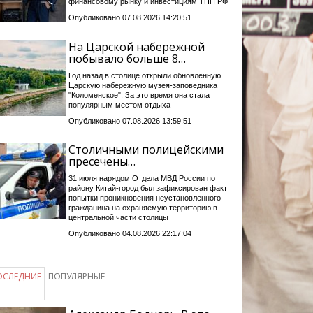
финансовому рынку и инвестициям ТПП РФ
Опубликовано 07.08.2026 14:20:51
На Царской набережной
побывало больше 8…
Год назад в столице открыли обновлённую
Царскую набережную музея-заповедника
"Коломенское". За это время она стала
популярным местом отдыха
Опубликовано 07.08.2026 13:59:51
Столичными полицейскими
пресечены…
31 июля нарядом Отдела МВД России по
району Китай-город был зафиксирован факт
попытки проникновения неустановленного
гражданина на охраняемую территорию в
центральной части столицы
Опубликовано 04.08.2026 22:17:04
ОСЛЕДНИЕ
ПОПУЛЯРНЫЕ