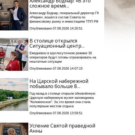
Александр Боднар: «В это
сложное время…
Александр Боднар, генеральный директор ГК
«Рюрик», вошёл в состав Совета по
финансовому рынку и инвестициям ТПП РФ
Опубликовано 07.08.2026 14:20:51
В столице открылся
Ситуационный центр…
Ежедневно в круглосуточном режиме 30
операторов будут готовы отреагировать на
нештатные ситуации
Опубликовано 07.08.2026 14:07:15
На Царской набережной
побывало больше 8…
Год назад в столице открыли обновлённую
Царскую набережную музея-заповедника
"Коломенское". За это время она стала
популярным местом отдыха
Опубликовано 07.08.2026 13:59:51
Успение Святой праведной
Анны