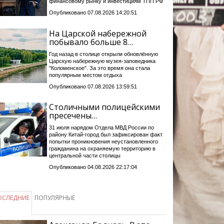
финансовому рынку и инвестициям ТПП РФ
Опубликовано 07.08.2026 14:20:51
На Царской набережной
побывало больше 8…
Год назад в столице открыли обновлённую
Царскую набережную музея-заповедника
"Коломенское". За это время она стала
популярным местом отдыха
Опубликовано 07.08.2026 13:59:51
Столичными полицейскими
пресечены…
31 июля нарядом Отдела МВД России по
району Китай-город был зафиксирован факт
попытки проникновения неустановленного
гражданина на охраняемую территорию в
центральной части столицы
Опубликовано 04.08.2026 22:17:04
ОСЛЕДНИЕ
ПОПУЛЯРНЫЕ