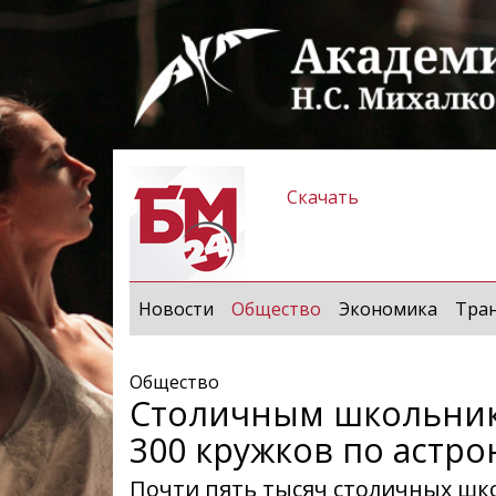
Скачать
(current)
Новости
Общество
Экономика
Тра
Общество
Столичным школьник
300 кружков по астр
Почти пять тысяч столичных шк