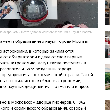
о астрономии Фото: Департамент образования и науки г. Москвы
тамента образования и науки города Москвы.
по астрономии, в которых занимаются
ещают обсерватории и делают свои первые
учать астрономию, могут также поступить в
бразовательных учреждениях города.
 предприятия аэрокосмической отрасли. Такой
ных специалистов в области астрономии,
нно-научных дисциплин», — отметили в пресс-
ено в Московском дворце пионеров. С 1962
ского и космического образования, который