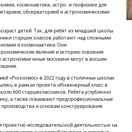
омии, космонавтике, астро- и геофизике для
анетарием, обсерваторией и астрономическими
.
зраст детей. Так, для ребят из младшей школы
ченики старших классов работают над сложными
ономии и космонавтики. Они
трономические явления и историю освоения
по астрономии юные москвичи могут в восьми
ования.
ией «Роскосмос» в 2022 году в столичных школах
ылись в рамках проекта «Инженерный класс в
около 600 старшеклассников. Ребята углубленно
ику, а также осваивают предпрофессиональные
 производства и основам конструирования
я проектно-исследовательской деятельностью на
ом наставников они разрабатывают инженерно-