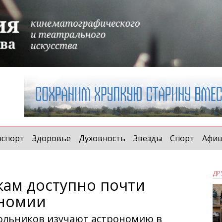
нспорт
Здоровье
Духовность
Звезды
Спорт
Афи
ДР
ам доступно почти
ономии
ольников изучают астрономию в