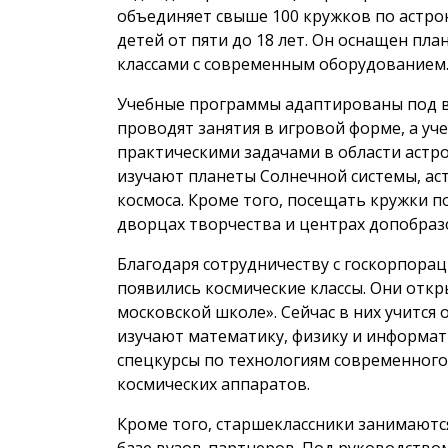
объединяет свыше 100 кружков по астрон
детей от пяти до 18 лет. Он оснащен пл
классами с современным оборудованием
Учебные программы адаптированы под во
проводят занятия в игровой форме, а у
практическими задачами в области астр
изучают планеты Солнечной системы, ас
космоса. Кроме того, посещать кружки 
дворцах творчества и центрах допобраз
Благодаря сотрудничеству с госкорпорац
появились космические классы. Они откр
московской школе». Сейчас в них учится 
изучают математику, физику и информат
спецкурсы по технологиям современного
космических аппаратов.
Кроме того, старшеклассники занимаютс
базе вузов-партнеров. Под руководств