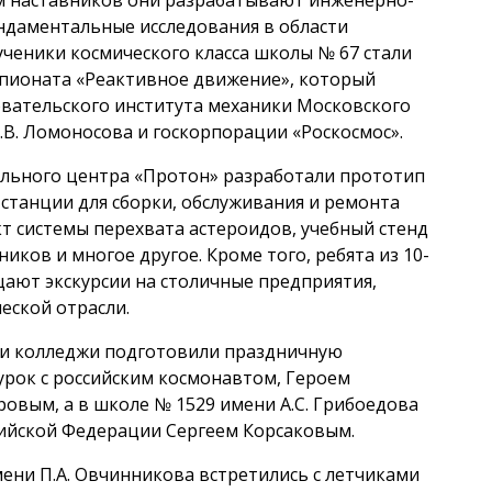
ндаментальные исследования в области
ученики космического класса школы № 67 стали
пионата «Реактивное движение», который
вательского института механики Московского
.В. Ломоносова и госкорпорации «Роскосмос».
ельного центра «Протон» разработали прототип
станции для сборки, обслуживания и ремонта
т системы перехвата астероидов, учебный стенд
иков и многое другое. Кроме того, ребята из 10-
щают экскурсии на столичные предприятия,
еской отрасли.
и колледжи подготовили праздничную
урок с российским космонавтом, Героем
вым, а в школе № 1529 имени А.С. Грибоедова
сийской Федерации Сергеем Корсаковым.
ени П.А. Овчинникова встретились с летчиками