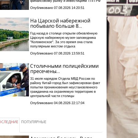
финансовому рынку и инвестициям ТПП РФ
Опубликовано 07.08.2026 14:20:51
На Царской набережной
побывало больше 8…
Год назад в столице открыли обновлённую
Царскую набережную музея-заповедника
"Коломенское". За это время она стала
популярным местом отдыха
Опубликовано 07.08.2026 13:59:51
Столичными полицейскими
пресечены…
31 июля нарядом Отдела МВД России по
району Китай-город был зафиксирован факт
попытки проникновения неустановленного
гражданина на охраняемую территорию в
центральной части столицы
Опубликовано 04.08.2026 22:17:04
ОСЛЕДНИЕ
ПОПУЛЯРНЫЕ