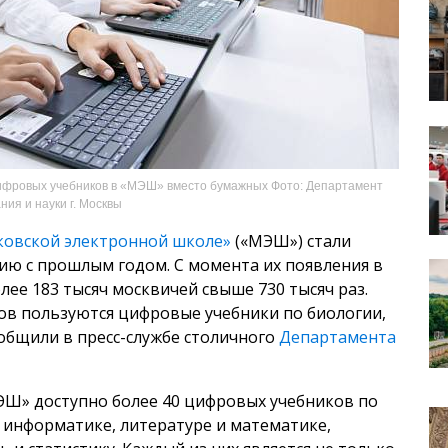
цифровых учебников в «МЭШ» вместо бумажных Фото: Департамент
ния и науки г. Москвы
ковской электронной школе»
(«МЭШ») стали
нию с прошлым годом. С момента их появления в
ее 183 тысяч москвичей свыше 730 тысяч раз.
в пользуются цифровые учебники по биологии,
ообщили в пресс-службе столичного
Департамента
МЭШ» доступно более 40 цифровых учебников по
, информатике, литературе и математике,