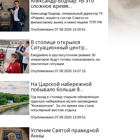
Александр Боднар: «В это
сложное время…
Александр Боднар, генеральный директор ГК
«Рюрик», вошёл в состав Совета по
финансовому рынку и инвестициям ТПП РФ
Опубликовано 07.08.2026 14:20:51
В столице открылся
Ситуационный центр…
Ежедневно в круглосуточном режиме 30
операторов будут готовы отреагировать на
нештатные ситуации
Опубликовано 07.08.2026 14:07:15
На Царской набережной
побывало больше 8…
Год назад в столице открыли обновлённую
Царскую набережную музея-заповедника
"Коломенское". За это время она стала
популярным местом отдыха
Опубликовано 07.08.2026 13:59:51
Успение Святой праведной
Анны