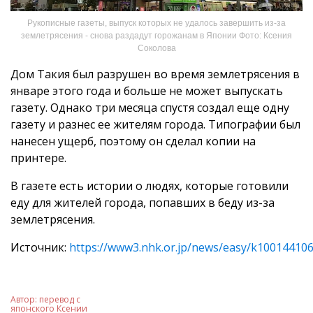
Рукописные газеты, выпуск которых не удалось завершить из-за
землетрясения - снова раздадут горожанам в Японии Фото: Ксения
Соколова
Дом Такия был разрушен во время землетрясения в
январе этого года и больше не может выпускать
газету. Однако три месяца спустя создал еще одну
газету и разнес ее жителям города. Типографии был
нанесен ущерб, поэтому он сделал копии на
принтере.
В газете есть истории о людях, которые готовили
еду для жителей города, попавших в беду из-за
землетрясения.
Источник:
https://www3.nhk.or.jp/news/easy/k10014410
Автор:
перевод с
японского Ксении