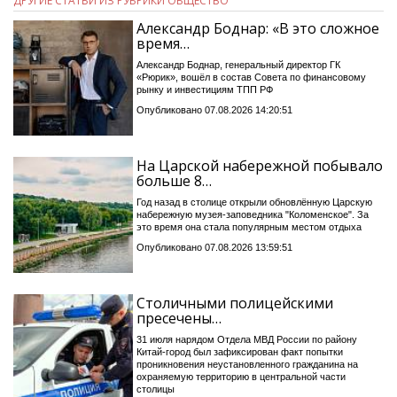
ДРУГИЕ СТАТЬИ ИЗ РУБРИКИ ОБЩЕСТВО
Александр Боднар: «В это сложное
время…
Александр Боднар, генеральный директор ГК
«Рюрик», вошёл в состав Совета по финансовому
рынку и инвестициям ТПП РФ
Опубликовано 07.08.2026 14:20:51
На Царской набережной побывало
больше 8…
Год назад в столице открыли обновлённую Царскую
набережную музея-заповедника "Коломенское". За
это время она стала популярным местом отдыха
Опубликовано 07.08.2026 13:59:51
Столичными полицейскими
пресечены…
31 июля нарядом Отдела МВД России по району
Китай-город был зафиксирован факт попытки
проникновения неустановленного гражданина на
охраняемую территорию в центральной части
столицы