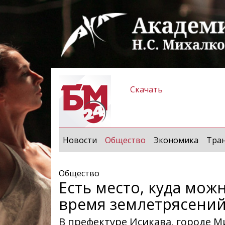
Скачать
(current)
Новости
Общество
Экономика
Тра
Общество
Есть место, куда мож
время землетрясений
В префектуре Исикава, городе М