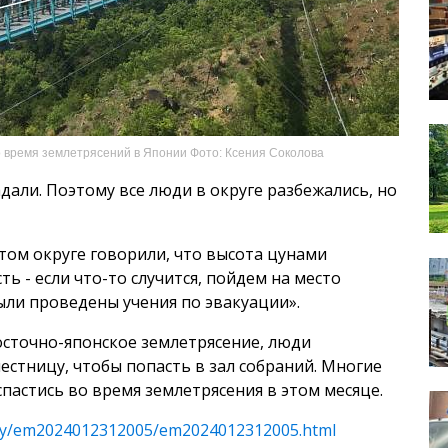
во время землетрясений в Японии Фото: Ксения Соколова
дали. Поэтому все люди в округе разбежались, но
этом округе говорили, что высота цунами
ть - если что-то случится, пойдем на место
ыли проведены учения по эвакуации».
восточно-японское землетрясение, люди
естницу, чтобы попасть в зал собраний. Многие
спастись во время землетрясения в этом месяце.
asy/em2024012312005/em2024012312005.html