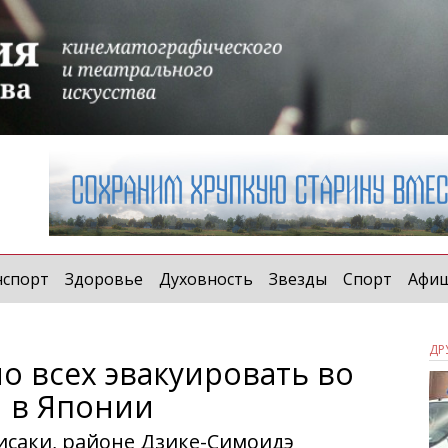
нспорт
Здоровье
Духовность
Звезды
Спорт
Афи
ДР
но всех эвакуировать во
 в Японии
исаки, районе Дзике-Симоидэ