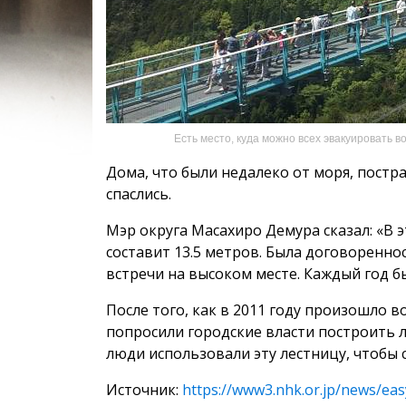
Есть место, куда можно всех эвакуировать 
Дома, что были недалеко от моря, постра
спаслись.
Мэр округа Масахиро Демура сказал: «В 
составит 13.5 метров. Была договореннос
встречи на высоком месте. Каждый год б
После того, как в 2011 году произошло 
попросили городские власти построить л
люди использовали эту лестницу, чтобы 
Источник:
https://www3.nhk.or.jp/news/e