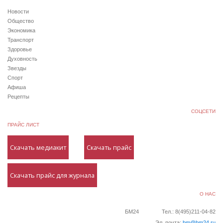
Новости
Общество
Экономика
Транспорт
Здоровье
Духовность
Звезды
Спорт
Афиша
Рецепты
СОЦСЕТИ
ПРАЙС ЛИСТ
Скачать медиакит
Скачать прайс
Скачать прайс для журнала
О НАС
БМ24
Тел.: 8(495)211-04-82
Эл. почта:
bm@bm24.ru