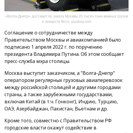
«Волга-Днепр» доставит по заказу Москвы 20 тысяч тонн важных грузов
и лекарств Фото: pixabay.com
Соглашение о сотрудничестве между
Правительством Москвы и авиакомпанией было
подписано 1 апреля 2022 г. по поручению
президента Владимира Путина. Об этом сообщает
пресс-служба мэра столицы.
Москва выступит заказчиком, а "Волга-Днепр"
оператором регулярных грузовых авиаперевозок
между российской столицей и другими городами
страны, а также зарубежными государствами,
включая Китай (в т.ч. Гонконг), Индию, Турцию,
ОАЭ, Азербайджан, Пакистан, Вьетнам и др.
Кроме того, совместно с Правительством РФ
городские власти окажут содействие в