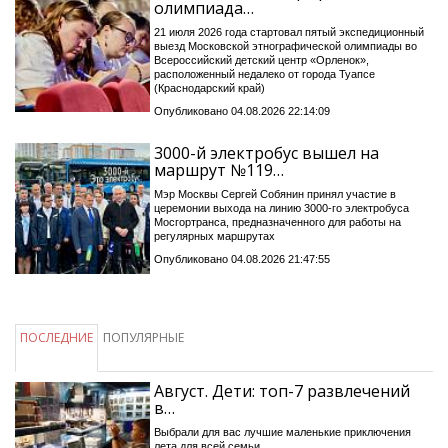
олимпиада…
21 июля 2026 года стартовал пятый экспедиционный
выезд Московской этнографической олимпиады во
Всероссийский детский центр «Орленок»,
расположенный недалеко от города Туапсе
(Краснодарский край)
Опубликовано 04.08.2026 22:14:09
3000-й электробус вышел на
маршрут №119…
Мэр Москвы Сергей Собянин принял участие в
церемонии выхода на линию 3000-го электробуса
Мосгортранса, предназначенного для работы на
регулярных маршрутах
Опубликовано 04.08.2026 21:47:55
ПОСЛЕДНИЕ
ПОПУЛЯРНЫЕ
Август. Дети: топ-7 развлечений
в…
Выбрали для вас лучшие маленькие приключения
лета для всей семьи