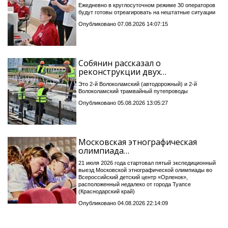
Ежедневно в круглосуточном режиме 30 операторов
будут готовы отреагировать на нештатные ситуации
Опубликовано 07.08.2026 14:07:15
Собянин рассказал о
реконструкции двух…
Это 2-й Волоколамский (автодорожный) и 2-й
Волоколамский трамвайный путепроводы
Опубликовано 05.08.2026 13:05:27
Московская этнографическая
олимпиада…
21 июля 2026 года стартовал пятый экспедиционный
выезд Московской этнографической олимпиады во
Всероссийский детский центр «Орленок»,
расположенный недалеко от города Туапсе
(Краснодарский край)
Опубликовано 04.08.2026 22:14:09