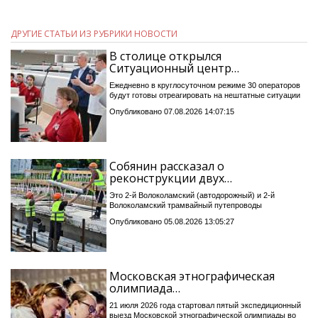
ДРУГИЕ СТАТЬИ ИЗ РУБРИКИ НОВОСТИ
В столице открылся
Ситуационный центр…
Ежедневно в круглосуточном режиме 30 операторов
будут готовы отреагировать на нештатные ситуации
Опубликовано 07.08.2026 14:07:15
Собянин рассказал о
реконструкции двух…
Это 2-й Волоколамский (автодорожный) и 2-й
Волоколамский трамвайный путепроводы
Опубликовано 05.08.2026 13:05:27
Московская этнографическая
олимпиада…
21 июля 2026 года стартовал пятый экспедиционный
выезд Московской этнографической олимпиады во