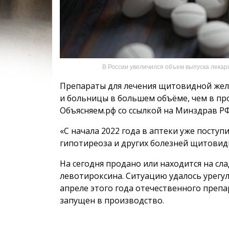
В России увеличился объем выпуска лекар
Препараты для лечения щитовидной желе
и больницы в большем объёме, чем в про
Объясняем.рф со ссылкой на Минздрав РФ
«С начала 2022 года в аптеки уже поступ
гипотиреоза и других болезней щитовидн
На сегодня продано или находится на сл
левотироксина. Ситуацию удалось урегул
апреле этого года отечественного препа
запущен в производство.