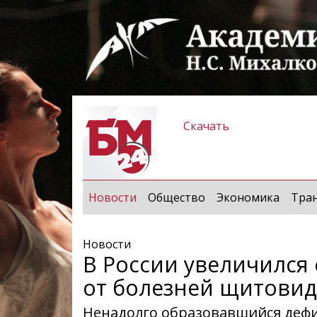
Скачать
(current)
Новости
Общество
Экономика
Тра
Новости
В России увеличился
от болезней щитови
Ненадолго образовавшийся дефи