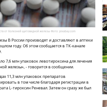
ств от болезней щитовидной железы Фото: pixabay.com
зы В России производят и доставляют в аптеки
шлом году. Об этом сообщается в ТК-канале
.
ило 7,6 млн упаковок левотироксина для лечения
ой железы», - говорится в сообщении.
адах 11,3 млн упаковок препаратов
ировать в том числе благодаря регистрации в
рата L-тироксин Реневал. Затем он сразу же был