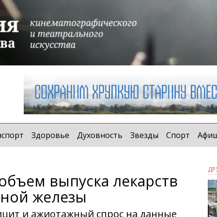
нспорт
Здоровье
Духовность
Звезды
Спорт
Афи
ДР
 объем выпуска лекарств
дной железы
цит и ажиотажный спрос на данные