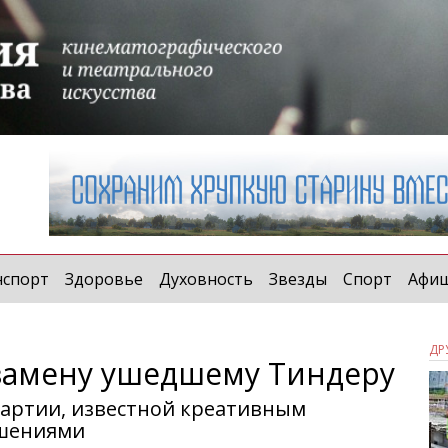
нспорт
Здоровье
Духовность
Звезды
Спорт
Афи
ДР
замену ушедшему Тиндеру
партии, известной креативным
ешениями