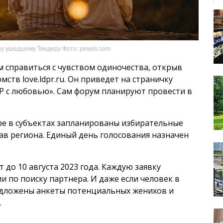
у ушедшему Тиндеру Фото: pexels.com
м справиться с чувством одиночества, открыв
ств love.ldpr.ru. Он приведет на страничку
Р с любовью». Сам форум планируют провести в
бре в субъектах запланированы избирательные
лав региона. Единый день голосования назначен
 до 10 августа 2023 года. Каждую заявку
и по поиску партнера. И даже если человек в
редложены анкеты потенциальных женихов и
.