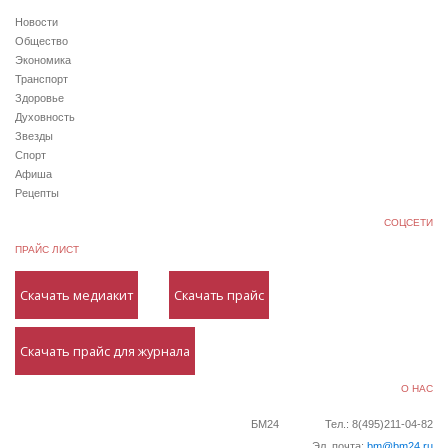
Новости
Общество
Экономика
Транспорт
Здоровье
Духовность
Звезды
Спорт
Афиша
Рецепты
СОЦСЕТИ
ПРАЙС ЛИСТ
Скачать медиакит
Скачать прайс
Скачать прайс для журнала
О НАС
БМ24
Тел.: 8(495)211-04-82
Эл. почта:
bm@bm24.ru