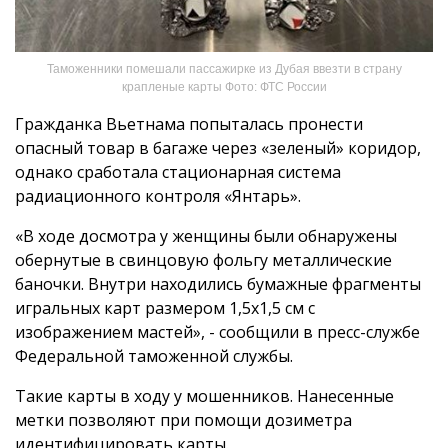
Таможенники помешали пассажирке из Дубая ввезти в страну
крапленые карты Фото: ФТС России
Гражданка Вьетнама попыталась пронести
опасный товар в багаже через «зеленый» коридор,
однако сработала стационарная система
радиационного контроля «Янтарь».
«В ходе досмотра у женщины были обнаружены
обернутые в свинцовую фольгу металлические
баночки. Внутри находились бумажные фрагменты
игральных карт размером 1,5х1,5 см с
изображением мастей», - сообщили в пресс-службе
Федеральной таможенной службы.
Такие карты в ходу у мошенников. Нанесенные
метки позволяют при помощи дозиметра
идентифицировать карты.