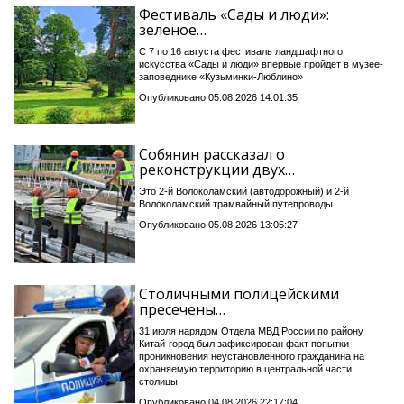
Фестиваль «Сады и люди»:
зеленое…
С 7 по 16 августа фестиваль ландшафтного
искусства «Сады и люди» впервые пройдет в музее-
заповеднике «Кузьминки-Люблино»
Опубликовано 05.08.2026 14:01:35
Собянин рассказал о
реконструкции двух…
Это 2-й Волоколамский (автодорожный) и 2-й
Волоколамский трамвайный путепроводы
Опубликовано 05.08.2026 13:05:27
Столичными полицейскими
пресечены…
31 июля нарядом Отдела МВД России по району
Китай-город был зафиксирован факт попытки
проникновения неустановленного гражданина на
охраняемую территорию в центральной части
столицы
Опубликовано 04.08.2026 22:17:04