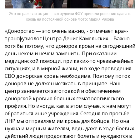
Это не разовая акция — сотрудники ФХУ приняли решение сдавать
кровь на постоянной основе Фото: Мария Ракова
«Донорство — это очень важно, - отмечает врач-
трансфузиолог Центра Денис Камельских. - Важно
хотя бы потому, что доноров крови на сегодняшний
день некем и нечем заменить. При оказании
медицинской помощи, при каких-то чрезвычайных
ситуациях, и в мирной жизни, и в ходе проведения
СВО донорская кровь необходима. Поэтому поток
доноров не должен иссякать в принципе. Наш
центр занимается заготовкой и обеспечением
донорской кровью больных гематологического
профиля. Но иногда, как в этом случае, к нам могут
обратиться иные учреждения. Сегодня по просьбе
ЛНР мы отправляем им кровь для бойцов. Но она
нужна и мирным жителям, ведь даже в ходе боевых
действий люди продолжают болеть и нуждаются в