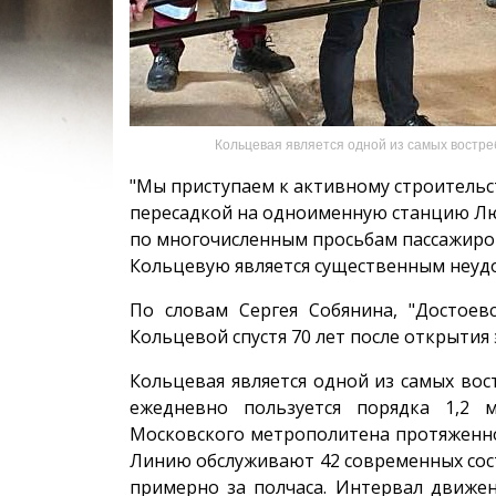
Кольцевая является одной из самых востре
"Мы приступаем к активному строительс
пересадкой на одноименную станцию Лю
по многочисленным просьбам пассажиров
Кольцевую является существенным неудо
По словам Сергея Собянина, "Достоев
Кольцевой спустя 70 лет после открытия 
Кольцевая является одной из самых во
ежедневно пользуется порядка 1,2 
Московского метрополитена протяженно
Линию обслуживают 42 современных сост
примерно за полчаса. Интервал движен