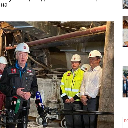
ена
П