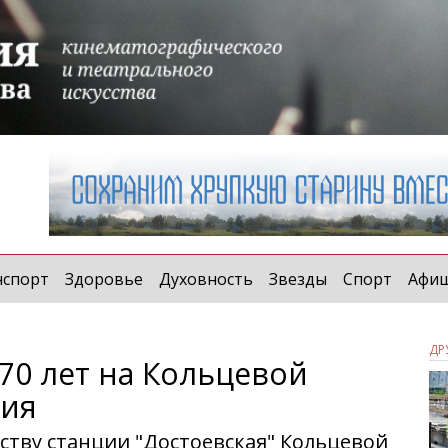
нспорт
Здоровье
Духовность
Звезды
Спорт
Афи
ДР
70 лет на Кольцевой
ция
ству станции "Достоевская" Кольцевой