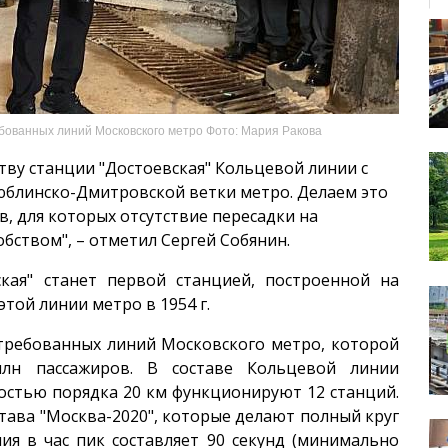
бованных линий Московского метро Фото: Мария Ракова
тву станции "Достоевская" Кольцевой линии с
блинско-Дмитровской ветки метро. Делаем это
, для которых отсутствие пересадки на
бством", – отметил Сергей Собянин.
ская" станет первой станцией, построенной на
этой линии метро в 1954 г.
стребованных линий Московского метро, которой
млн пассажиров. В составе Кольцевой линии
стью порядка 20 км функционируют 12 станций.
ава "Москва-2020", которые делают полный круг
ия в час пик составляет 90 секунд (минимально