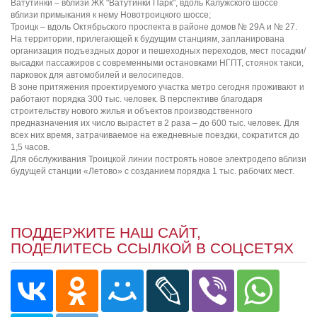
Ватутинки – вблизи ЖК "Ватутинки Парк", вдоль Калужского шоссе
вблизи примыкания к нему Новотроицкого шоссе;
Троицк – вдоль Октябрьского проспекта в районе домов № 29А и № 27.
На территории, прилегающей к будущим станциям, запланирована
организация подъездных дорог и пешеходных переходов, мест посадки/
высадки пассажиров с современными остановками НГПТ, стоянок такси,
парковок для автомобилей и велосипедов.
В зоне притяжения проектируемого участка метро сегодня проживают и
работают порядка 300 тыс. человек. В перспективе благодаря
строительству нового жилья и объектов производственного
предназначения их число вырастет в 2 раза – до 600 тыс. человек. Для
всех них время, затрачиваемое на ежедневные поездки, сократится до
1,5 часов.
Для обслуживания Троицкой линии построять новое электродепо вблизи
будущей станции «Летово» с созданием порядка 1 тыс. рабочих мест.
ПОДДЕРЖИТЕ НАШ САЙТ,
ПОДЕЛИТЕСЬ ССЫЛКОЙ В СОЦСЕТЯХ