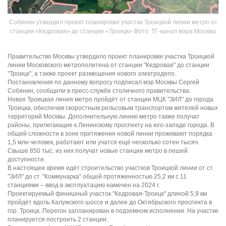
Собянин утвердил проект планировки участка Троицкой линии метро от
станции «Кедровая» до станции «Троицк» Фото: ТГ-канал мэра Москвы
Правительство Москвы утвердило проект планировки участка Троицкой
линии Московского метрополитена от станции "Кедровая" до станции
"Троицк", а также проект размещения нового электродепо.
Постановления по данному вопросу подписал мэр Москвы Сергей
Собянин, сообщили в пресс-службе столичного правительства.
Новая Троицкая линия метро пройдёт от станции МЦК "ЗИЛ" до города
Троицка, обеспечив скоростным рельсовым транспортом жителей новых
территорий Москвы. Дополнительную линию метро также получат
районы, прилегающие к Ленинскому проспекту на юго-западе города. В
общей сложности в зоне притяжения новой линии проживают порядка
1,5 млн человек, работают или учатся ещё несколько сотен тысяч.
Свыше 850 тыс. из них получат новые станции метро в пешей
доступности.
В настоящее время идёт строительство участков Троицкой линии от ст.
"ЗИЛ" до ст. "Коммунарка" общей протяженностью 25,2 км с 11
станциями – ввод в эксплуатацию намечен на 2024 г.
Проектируемый финишный участок "Кедровая-Троицк" длиной 5,9 км
пройдёт вдоль Калужского шоссе и далее до Октябрьского проспекта в
гор. Троицк. Перегон запланирован в подземном исполнении. На участке
планируется построить 2 станции: