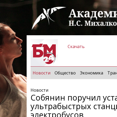
Скачать
(current)
Новости
Общество
Экономика
Тра
Новости
Собянин поручил уст
ультрабыстрых станц
электробусов