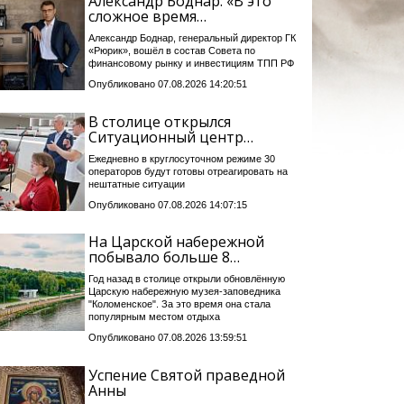
Александр Боднар: «В это
сложное время…
Александр Боднар, генеральный директор ГК
«Рюрик», вошёл в состав Совета по
финансовому рынку и инвестициям ТПП РФ
Опубликовано 07.08.2026 14:20:51
В столице открылся
Ситуационный центр…
Ежедневно в круглосуточном режиме 30
операторов будут готовы отреагировать на
нештатные ситуации
Опубликовано 07.08.2026 14:07:15
На Царской набережной
побывало больше 8…
Год назад в столице открыли обновлённую
Царскую набережную музея-заповедника
"Коломенское". За это время она стала
популярным местом отдыха
Опубликовано 07.08.2026 13:59:51
Успение Святой праведной
Анны