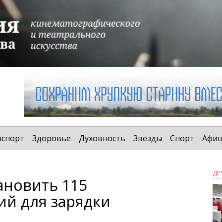
нспорт
Здоровье
Духовность
Звезды
Спорт
Афи
ДР
ановить 115
ий для зарядки