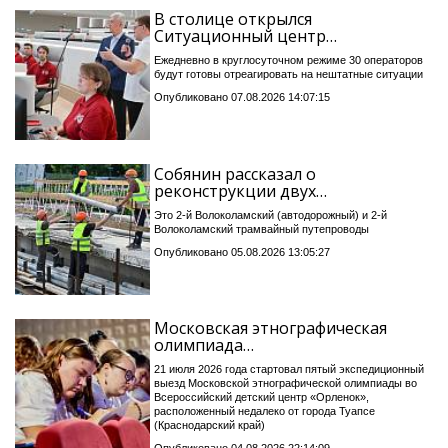
В столице открылся
Ситуационный центр…
Ежедневно в круглосуточном режиме 30 операторов
будут готовы отреагировать на нештатные ситуации
Опубликовано 07.08.2026 14:07:15
Собянин рассказал о
реконструкции двух…
Это 2-й Волоколамский (автодорожный) и 2-й
Волоколамский трамвайный путепроводы
Опубликовано 05.08.2026 13:05:27
Московская этнографическая
олимпиада…
21 июля 2026 года стартовал пятый экспедиционный
выезд Московской этнографической олимпиады во
Всероссийский детский центр «Орленок»,
расположенный недалеко от города Туапсе
(Краснодарский край)