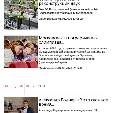
реконструкции двух…
Это 2-й Волоколамский (автодорожный) и 2-й
Волоколамский трамвайный путепроводы
Опубликовано 05.08.2026 13:05:27
Московская этнографическая
олимпиада…
21 июля 2026 года стартовал пятый экспедиционный
выезд Московской этнографической олимпиады во
Всероссийский детский центр «Орленок»,
расположенный недалеко от города Туапсе
(Краснодарский край)
Опубликовано 04.08.2026 22:14:09
ПОСЛЕДНИЕ
ПОПУЛЯРНЫЕ
Александр Боднар: «В это сложное
время…
Александр Боднар, генеральный директор ГК