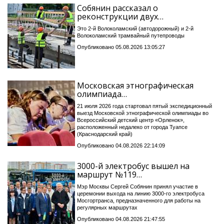
Собянин рассказал о
реконструкции двух…
Это 2-й Волоколамский (автодорожный) и 2-й
Волоколамский трамвайный путепроводы
Опубликовано 05.08.2026 13:05:27
Московская этнографическая
олимпиада…
21 июля 2026 года стартовал пятый экспедиционный
выезд Московской этнографической олимпиады во
Всероссийский детский центр «Орленок»,
расположенный недалеко от города Туапсе
(Краснодарский край)
Опубликовано 04.08.2026 22:14:09
3000-й электробус вышел на
маршрут №119…
Мэр Москвы Сергей Собянин принял участие в
церемонии выхода на линию 3000-го электробуса
Мосгортранса, предназначенного для работы на
регулярных маршрутах
Опубликовано 04.08.2026 21:47:55