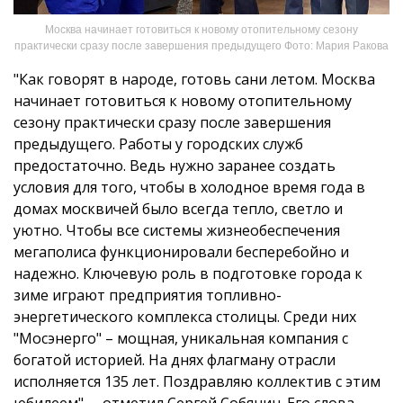
Москва начинает готовиться к новому отопительному сезону
практически сразу после завершения предыдущего Фото: Мария Ракова
"Как говорят в народе, готовь сани летом. Москва
начинает готовиться к новому отопительному
сезону практически сразу после завершения
предыдущего. Работы у городских служб
предостаточно. Ведь нужно заранее создать
условия для того, чтобы в холодное время года в
домах москвичей было всегда тепло, светло и
уютно. Чтобы все системы жизнеобеспечения
мегаполиса функционировали бесперебойно и
надежно. Ключевую роль в подготовке города к
зиме играют предприятия топливно-
энергетического комплекса столицы. Среди них
"Мосэнерго" – мощная, уникальная компания с
богатой историей. На днях флагману отрасли
исполняется 135 лет. Поздравляю коллектив с этим
юбилеем", – отметил Сергей Собянин. Его слова