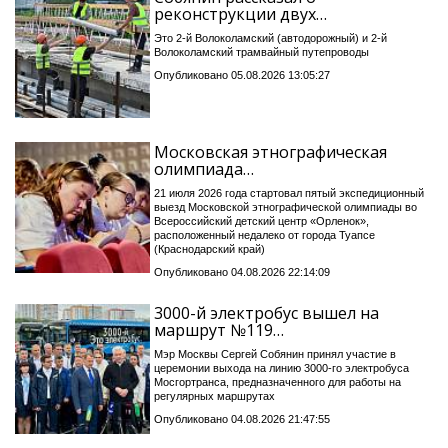
реконструкции двух…
Это 2-й Волоколамский (автодорожный) и 2-й
Волоколамский трамвайный путепроводы
Опубликовано 05.08.2026 13:05:27
Московская этнографическая
олимпиада…
21 июля 2026 года стартовал пятый экспедиционный
выезд Московской этнографической олимпиады во
Всероссийский детский центр «Орленок»,
расположенный недалеко от города Туапсе
(Краснодарский край)
Опубликовано 04.08.2026 22:14:09
3000-й электробус вышел на
маршрут №119…
Мэр Москвы Сергей Собянин принял участие в
церемонии выхода на линию 3000-го электробуса
Мосгортранса, предназначенного для работы на
регулярных маршрутах
Опубликовано 04.08.2026 21:47:55