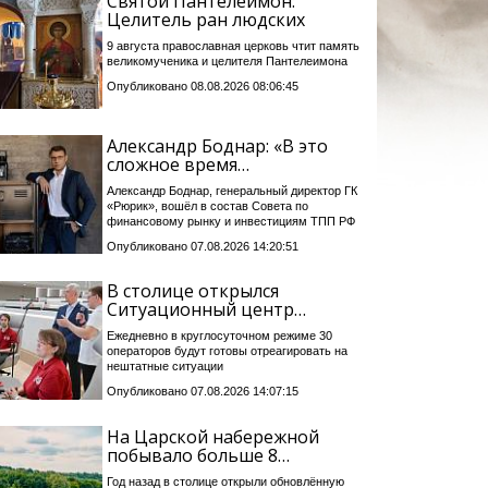
Святой Пантелеимон:
Целитель ран людских
9 августа православная церковь чтит память
великомученика и целителя Пантелеимона
Опубликовано 08.08.2026 08:06:45
Александр Боднар: «В это
сложное время…
Александр Боднар, генеральный директор ГК
«Рюрик», вошёл в состав Совета по
финансовому рынку и инвестициям ТПП РФ
Опубликовано 07.08.2026 14:20:51
В столице открылся
Ситуационный центр…
Ежедневно в круглосуточном режиме 30
операторов будут готовы отреагировать на
нештатные ситуации
Опубликовано 07.08.2026 14:07:15
На Царской набережной
побывало больше 8…
Год назад в столице открыли обновлённую