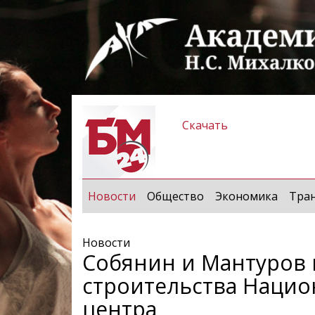
Скачать
(current)
Новости
Общество
Экономика
Тра
Новости
Собянин и Мантуров 
строительства Нацио
центра