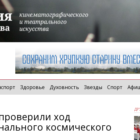
нспорт
Здоровье
Духовность
Звезды
Спорт
Афи
ДР
проверили ход
нального космического