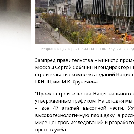
Реорганизация территории ГКНПЦ им. Хруничева осу
Зампред правительства – министр пром
Москвы Сергей Собянин и гендиректор Г
строительства комплекса зданий Национ
ГКНПЦ им. М.В. Хруничева.
"Проект строительства Национального к
утверждённым графиком. На сегодня мы
– все 47 этажей высотной части. У
высокотехнологичную площадку, а росси
мире центров исследований и разработок
пресс-служба.