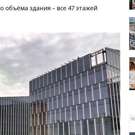
 объёма здания – все 47 этажей
П