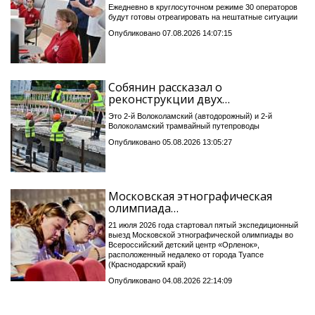
Ежедневно в круглосуточном режиме 30 операторов
будут готовы отреагировать на нештатные ситуации
Опубликовано 07.08.2026 14:07:15
Собянин рассказал о
реконструкции двух…
Это 2-й Волоколамский (автодорожный) и 2-й
Волоколамский трамвайный путепроводы
Опубликовано 05.08.2026 13:05:27
Московская этнографическая
олимпиада…
21 июля 2026 года стартовал пятый экспедиционный
выезд Московской этнографической олимпиады во
Всероссийский детский центр «Орленок»,
расположенный недалеко от города Туапсе
(Краснодарский край)
Опубликовано 04.08.2026 22:14:09