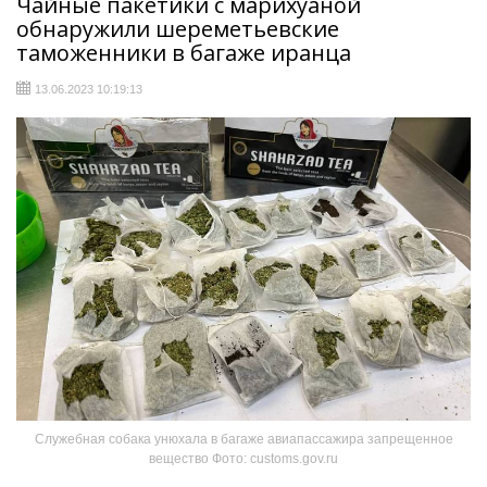
Чайные пакетики с марихуаной
обнаружили шереметьевские
таможенники в багаже иранца
13.06.2023 10:19:13
Служебная собака унюхала в багаже авиапассажира запрещенное
вещество Фото: customs.gov.ru