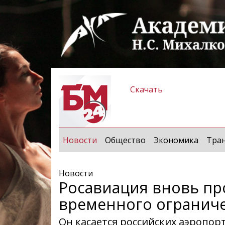
Скачать
(current)
Новости
Общество
Экономика
Тра
Новости
Росавиация вновь п
временного огранич
Он касается российских аэропор