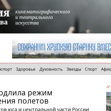
нспорт
Здоровье
Духовность
Звезды
Спорт
Афи
ДР
родлила режим
ения полетов
тов юга и центральной части России