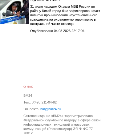
31 июля нарядом Отдела МВД России по
району Китай-город был зафиксирован факт
попытки проникновения неустановленного
гражданина на охраняемую территорию в
центральной части столицы
Опубликовано 04.08.2026 22:17:04
О НАС
БМ24
Тел.: 8(495)211-04-82
Эл. почта:
bm@bm24.ru
Сетевое издание «БМ24» зарегистрировано
Федеральной службой по надзору в сфере связи,
информационных технологий и массовых
коммуникаций (Роскомнадзор) ЭЛ № ФС 77-
70012