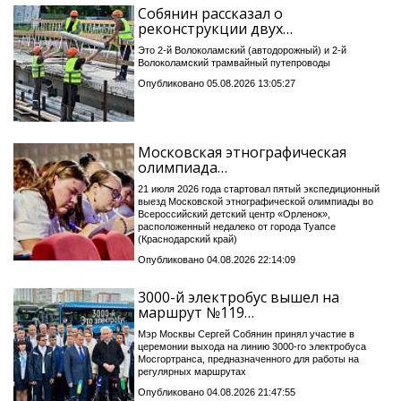
Собянин рассказал о
реконструкции двух…
Это 2-й Волоколамский (автодорожный) и 2-й
Волоколамский трамвайный путепроводы
Опубликовано 05.08.2026 13:05:27
Московская этнографическая
олимпиада…
21 июля 2026 года стартовал пятый экспедиционный
выезд Московской этнографической олимпиады во
Всероссийский детский центр «Орленок»,
расположенный недалеко от города Туапсе
(Краснодарский край)
Опубликовано 04.08.2026 22:14:09
3000-й электробус вышел на
маршрут №119…
Мэр Москвы Сергей Собянин принял участие в
церемонии выхода на линию 3000-го электробуса
Мосгортранса, предназначенного для работы на
регулярных маршрутах
Опубликовано 04.08.2026 21:47:55